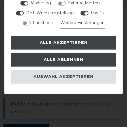
EAN:
Marketing
Externe Medien
DHL Wunschzustellung
PayPal
Kundenrezensionen
(0)
Funktional
Weitere Einstellungen
ALLE AKZEPTIEREN
5
0
4
0
ALLE ABLEHNEN
3
0
2
0
AUSWAHL AKZEPTIEREN
1
0
Melde dich an, um eine Kundenrezension zu
verfassen.