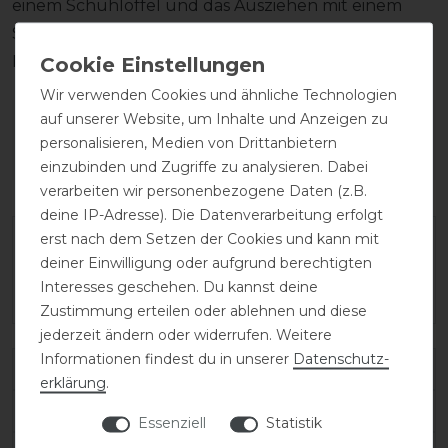
einem Schuhlöffel und das Ausziehen mit einem
Stiefelknecht, damit das Fußbett sowie der
Reißverschluss unversehrt bleiben.
Wir verwenden Cookies und ähnliche Technologien
auf unserer Website, um Inhalte und Anzeigen zu
Wie hat dir die Artikelbeschreibung
personalisieren, Medien von Drittanbietern
gefallen?
einzubinden und Zugriffe zu analysieren. Dabei
verarbeiten wir personenbezogene Daten (z.B.
deine IP-Adresse). Die Datenverarbeitung erfolgt
erst nach dem Setzen der Cookies und kann mit
deiner Einwilligung oder aufgrund berechtigten
Interesses geschehen. Du kannst deine
Zustimmung erteilen oder ablehnen und diese
jederzeit ändern oder widerrufen. Weitere
Informationen findest du in unserer
Daten­schutz­
Varianten-ID:
138087
erklärung
.
SKU:
salentino/02-quick-black/toplucido-34-MC/S
Essenziell
Statistik