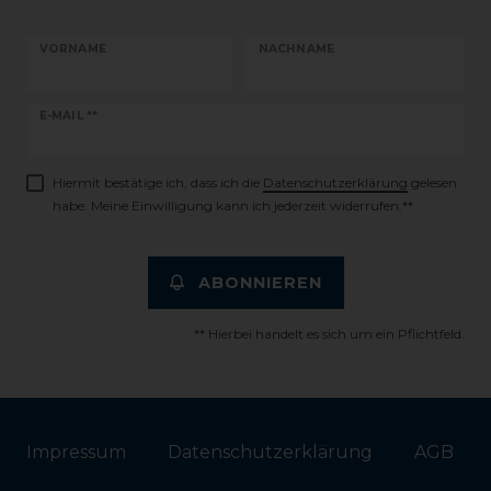
VORNAME
NACHNAME
Newsletter
E-MAIL **
Honig
Hiermit bestätige ich, dass ich die
Daten­schutz­erklärung
gelesen
habe. Meine Einwilligung kann ich jederzeit widerrufen.**
ABONNIEREN
** Hierbei handelt es sich um ein Pflichtfeld.
Impressum
Daten­schutz­erklärung
AGB