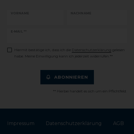
VORNAME
NACHNAME
Newsletter
E-MAIL **
Honig
Hiermit bestätige ich, dass ich die
Daten­schutz­erklärung
gelesen
habe. Meine Einwilligung kann ich jederzeit widerrufen.**
ABONNIEREN
** Hierbei handelt es sich um ein Pflichtfeld.
Impressum
Daten­schutz­erklärung
AGB