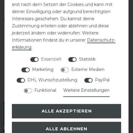
EAN:
erst nach dem Setzen der Cookies und kann mit
deiner Einwilligung oder aufgrund berechtigten
Kundenrezensionen
Interesses geschehen. Du kannst deine
(0)
Zustimmung erteilen oder ablehnen und diese
jederzeit ändern oder widerrufen. Weitere
Informationen findest du in unserer
Daten­schutz­
erklärung
.
5
0
Essenziell
Statistik
4
0
3
0
Marketing
Externe Medien
2
0
DHL Wunschzustellung
PayPal
1
0
Funktional
Weitere Einstellungen
Melde dich an, um eine Kundenrezension zu
ALLE AKZEPTIEREN
verfassen.
ALLE ABLEHNEN