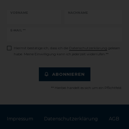
VORNAME
NACHNAME
Newsletter
E-MAIL **
Honig
Hiermit bestätige ich, dass ich die
Daten­schutz­erklärung
gelesen
habe. Meine Einwilligung kann ich jederzeit widerrufen.**
ABONNIEREN
** Hierbei handelt es sich um ein Pflichtfeld.
Impressum
Daten­schutz­erklärung
AGB