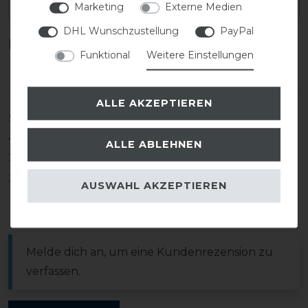
EAN:
Marketing
Externe Medien
DHL Wunschzustellung
PayPal
Kundenrezensionen
(0)
Funktional
Weitere Einstellungen
ALLE AKZEPTIEREN
5
0
4
0
ALLE ABLEHNEN
3
0
2
0
AUSWAHL AKZEPTIEREN
1
0
Melde dich an, um eine Kundenrezension zu
verfassen.