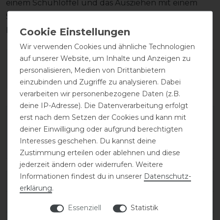
einem Schuhlöffel und das Ausziehen mit einem
Stiefelknecht, damit das Fußbett sowie der
Reißverschluss unversehrt bleiben.
Wir verwenden Cookies und ähnliche Technologien
auf unserer Website, um Inhalte und Anzeigen zu
Wie hat dir die Artikelbeschreibung
personalisieren, Medien von Drittanbietern
gefallen?
einzubinden und Zugriffe zu analysieren. Dabei
verarbeiten wir personenbezogene Daten (z.B.
deine IP-Adresse). Die Datenverarbeitung erfolgt
erst nach dem Setzen der Cookies und kann mit
deiner Einwilligung oder aufgrund berechtigten
Interesses geschehen. Du kannst deine
Zustimmung erteilen oder ablehnen und diese
jederzeit ändern oder widerrufen. Weitere
Informationen findest du in unserer
Daten­schutz­
Varianten-ID:
138146
erklärung
.
SKU:
salentino/02-quick-black/toplucido-35-A/XL
Essenziell
Statistik