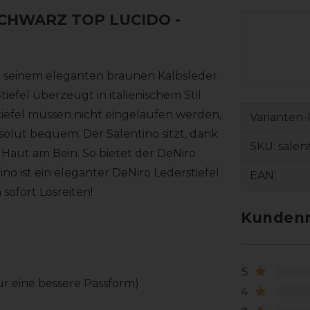
 SCHWARZ TOP LUCIDO
-
 mit seinem eleganten braunen Kalbsleder
iefel überzeugt in italienischem Stil
efel müssen nicht eingelaufen werden,
Varianten-
bsolut bequem. Der Salentino sitzt, dank
SKU:
salen
Haut am Bein. So bietet der DeNiro
no ist ein eleganter DeNiro Lederstiefel
EAN:
ofort Losreiten!
Kundenr
5
für eine bessere Passform)
4