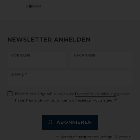
NEWSLETTER ANMELDEN
VORNAME
NACHNAME
Newsletter
E-MAIL **
Honig
Hiermit bestätige ich, dass ich die
Daten­schutz­erklärung
gelesen
habe. Meine Einwilligung kann ich jederzeit widerrufen.**
ABONNIEREN
** Hierbei handelt es sich um ein Pflichtfeld.