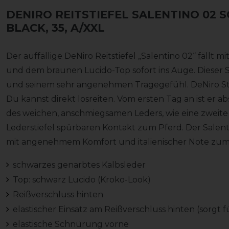
DENIRO REITSTIEFEL SALENTINO 02
BLACK, 35, A/XXL
Der auffällige DeNiro Reitstiefel „Salentino 02“ fällt
und dem braunen Lucido-Top sofort ins Auge. Dieser St
und seinem sehr angenehmen Tragegefühl. DeNiro Sti
Du kannst direkt losreiten. Vom ersten Tag an ist er a
des weichen, anschmiegsamen Leders, wie eine zweite 
Lederstiefel spürbaren Kontakt zum Pferd. Der Salenti
mit angenehmem Komfort und italienischer Note zum s
schwarzes genarbtes Kalbsleder
Top: schwarz Lucido (Kroko-Look)
Reißverschluss hinten
elastischer Einsatz am Reißverschluss hinten (sorgt 
elastische Schnürung vorne