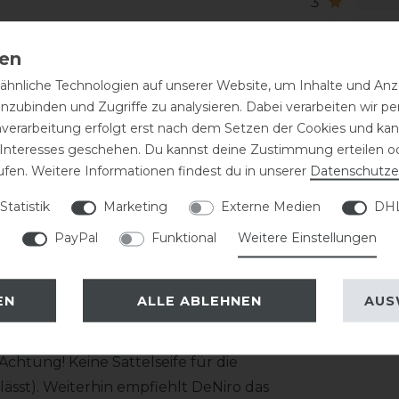
3
2
1
hnliche Technologien auf unserer Website, um Inhalte und Anze
 bestehend aus zwei Lederschichten
inzubinden und Zugriffe zu analysieren. Dabei verarbeiten wir 
 werden mit einer Doppelnaht innen und
nverarbeitung erfolgt erst nach dem Setzen der Cookies und kann
 Interesses geschehen. Du kannst deine Zustimmung erteilen o
ufen. Weitere Informationen findest du in unserer
Daten­schutz­e
tz etwas nachgibt! Die Schuhgröße fällt
Statistik
Marketing
Externe Medien
DHL
1cm. Das Top wie auch die Farbe des
arauf an!
PayPal
Funktional
Weitere Einstellungen
EN
ALLE ABLEHNEN
AUS
haft gezogen wird, ist eine regelmäßige
 zeitnah mit einem feuchten Tuch
htung! Keine Sattelseife für die
ässt). Weiterhin empfiehlt DeNiro das