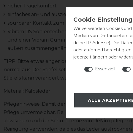
hoher Tragekomfort
einfaches an- und ausziehen des Stiefels
spürbarer Kontakt zum Pferd
Wir verwenden Cookies und ä
Vibram DS Sohlentechnologie: handgefertigte Sohle
Medien von Drittanbietern e
und einer Vibram Gummischicht, die drei Schichten
deine IP-Adresse). Die Date
außen zusammengenäht
oder aufgrund berechtigten
jederzeit ändern oder widerr
TIPP: Bitte etwas enger bestellen, da der Elastikeinsa
Essenziell
normal aus. Der Stiefel setzt sich mit der Zeit um ca. 
Stiefels kann verändert werden! Spreche uns einfach d
Material: Kalbsleder
ALLE AKZEPTIER
Pflegehinweise: Damit der Stiefel nicht in Mitleidensc
Pflege unvermeidbar. Bei Verschmutzung den Stiefel
abwischen und der Schuhcreme von DeNiro pflegen (Ac
Reinigung verwenden, da dies das Leder austrocknen l