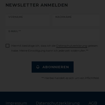
NEWSLETTER ANMELDEN
VORNAME
NACHNAME
Newsletter
E-MAIL **
Honig
Hiermit bestätige ich, dass ich die
Daten­schutz­erklärung
gelesen
habe. Meine Einwilligung kann ich jederzeit widerrufen.**
ABONNIEREN
** Hierbei handelt es sich um ein Pflichtfeld.
Impressum
Daten­schutz­erklärung
AGB