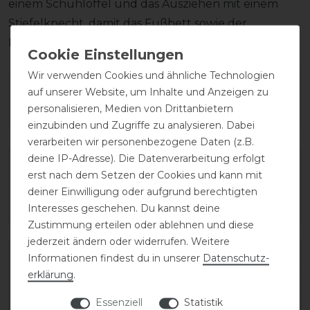
einem Schuhlöffel und das Ausziehen mit einem
Stiefelknecht, damit das Fußbett sowie der
Reißverschluss unversehrt bleiben.
Wir verwenden Cookies und ähnliche Technologien
Wie hat dir die Artikelbeschreibung
auf unserer Website, um Inhalte und Anzeigen zu
gefallen?
personalisieren, Medien von Drittanbietern
einzubinden und Zugriffe zu analysieren. Dabei
verarbeiten wir personenbezogene Daten (z.B.
deine IP-Adresse). Die Datenverarbeitung erfolgt
erst nach dem Setzen der Cookies und kann mit
deiner Einwilligung oder aufgrund berechtigten
Interesses geschehen. Du kannst deine
Zustimmung erteilen oder ablehnen und diese
jederzeit ändern oder widerrufen. Weitere
Varianten-ID:
138157
Informationen findest du in unserer
Daten­schutz­
erklärung
.
SKU:
salentino/02-quick-black/toplucido-36-
Essenziell
Statistik
C/XXS