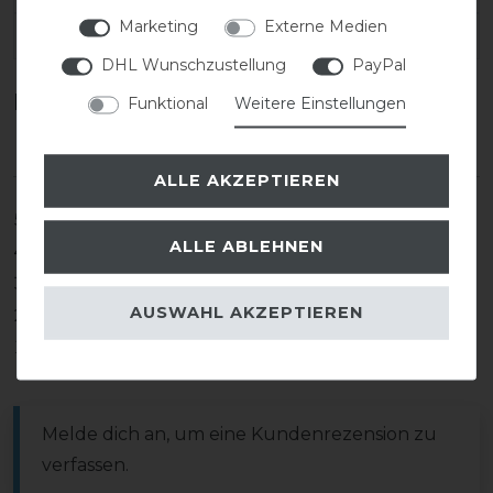
Marketing
Externe Medien
EAN:
DHL Wunschzustellung
PayPal
Kundenrezensionen
(0)
Funktional
Weitere Einstellungen
ALLE AKZEPTIEREN
5
0
ALLE ABLEHNEN
4
0
3
0
AUSWAHL AKZEPTIEREN
2
0
1
0
Melde dich an, um eine Kundenrezension zu
verfassen.