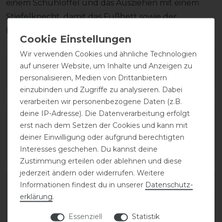
einem Schuhlöffel und das Ausziehen mit einem
Stiefelknecht, damit das Fußbett sowie der
Reißverschluss unversehrt bleiben.
Wir verwenden Cookies und ähnliche Technologien
Wie hat dir die Artikelbeschreibung
auf unserer Website, um Inhalte und Anzeigen zu
gefallen?
personalisieren, Medien von Drittanbietern
einzubinden und Zugriffe zu analysieren. Dabei
verarbeiten wir personenbezogene Daten (z.B.
deine IP-Adresse). Die Datenverarbeitung erfolgt
erst nach dem Setzen der Cookies und kann mit
deiner Einwilligung oder aufgrund berechtigten
Interesses geschehen. Du kannst deine
Zustimmung erteilen oder ablehnen und diese
jederzeit ändern oder widerrufen. Weitere
Varianten-ID:
138163
Informationen findest du in unserer
Daten­schutz­
erklärung
.
SKU:
salentino/02-quick-black/toplucido-36-
Essenziell
Statistik
C/XXL