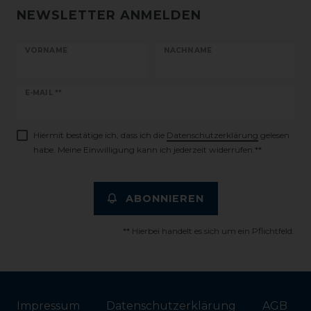
NEWSLETTER ANMELDEN
VORNAME
NACHNAME
Newsletter
E-MAIL **
Honig
Hiermit bestätige ich, dass ich die
Daten­schutz­erklärung
gelesen
habe. Meine Einwilligung kann ich jederzeit widerrufen.**
ABONNIEREN
** Hierbei handelt es sich um ein Pflichtfeld.
Impressum
Daten­schutz­erklärung
AGB