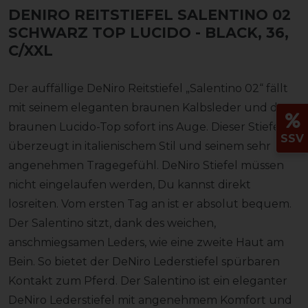
DENIRO REITSTIEFEL SALENTINO 02
SCHWARZ TOP LUCIDO
- BLACK, 36,
C/XXL
Der auffällige DeNiro Reitstiefel „Salentino 02“ fällt
mit seinem eleganten braunen Kalbsleder und dem
braunen Lucido-Top sofort ins Auge. Dieser Stiefel
SSV
überzeugt in italienischem Stil und seinem sehr
angenehmen Tragegefühl. DeNiro Stiefel müssen
nicht eingelaufen werden, Du kannst direkt
losreiten. Vom ersten Tag an ist er absolut bequem.
Der Salentino sitzt, dank des weichen,
anschmiegsamen Leders, wie eine zweite Haut am
Bein. So bietet der DeNiro Lederstiefel spürbaren
Kontakt zum Pferd. Der Salentino ist ein eleganter
DeNiro Lederstiefel mit angenehmem Komfort und