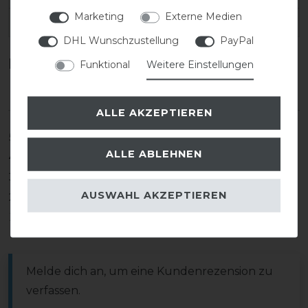
Marketing
Externe Medien
EAN:
DHL Wunschzustellung
PayPal
Kundenrezensionen
(0)
Funktional
Weitere Einstellungen
ALLE AKZEPTIEREN
5
0
ALLE ABLEHNEN
4
0
3
0
AUSWAHL AKZEPTIEREN
2
0
1
0
Melde dich an, um eine Kundenrezension zu
verfassen.