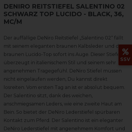
DENIRO REITSTIEFEL SALENTINO 02
SCHWARZ TOP LUCIDO
- BLACK, 36,
MC/M
Der auffällige DeNiro Reitstiefel „Salentino 02“ fällt
mit seinem eleganten braunen Kalbsleder und dem
braunen Lucido-Top sofort ins Auge. Dieser Stiefel
SSV
überzeugt in italienischem Stil und seinem sehr
angenehmen Tragegefühl. DeNiro Stiefel müssen
nicht eingelaufen werden, Du kannst direkt
losreiten. Vom ersten Tag an ist er absolut bequem.
Der Salentino sitzt, dank des weichen,
anschmiegsamen Leders, wie eine zweite Haut am
Bein. So bietet der DeNiro Lederstiefel spürbaren
Kontakt zum Pferd. Der Salentino ist ein eleganter
DeNiro Lederstiefel mit angenehmem Komfort und