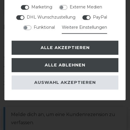
Marketing
Externe Medien
EAN:
DHL Wunschzustellung
PayPal
Kundenrezensionen
(0)
Funktional
Weitere Einstellungen
ALLE AKZEPTIEREN
5
0
ALLE ABLEHNEN
4
0
3
0
AUSWAHL AKZEPTIEREN
2
0
1
0
Melde dich an, um eine Kundenrezension zu
verfassen.