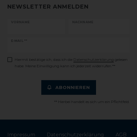
NEWSLETTER ANMELDEN
VORNAME
NACHNAME
Newsletter
E-MAIL **
Honig
Hiermit bestätige ich, dass ich die
Daten­schutz­erklärung
gelesen
habe. Meine Einwilligung kann ich jederzeit widerrufen.**
ABONNIEREN
** Hierbei handelt es sich um ein Pflichtfeld.
Impressum
Daten­schutz­erklärung
AGB