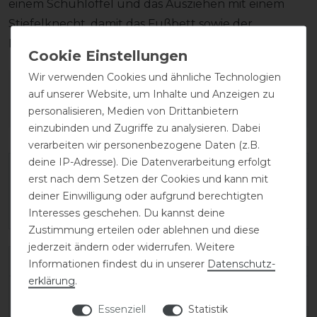
einem Schuhlöffel und das Ausziehen mit einem
Stiefelknecht, damit das Fußbett sowie der
Reißverschluss unversehrt bleiben.
Wir verwenden Cookies und ähnliche Technologien
Wie hat dir die Artikelbeschreibung
auf unserer Website, um Inhalte und Anzeigen zu
gefallen?
personalisieren, Medien von Drittanbietern
einzubinden und Zugriffe zu analysieren. Dabei
verarbeiten wir personenbezogene Daten (z.B.
deine IP-Adresse). Die Datenverarbeitung erfolgt
erst nach dem Setzen der Cookies und kann mit
deiner Einwilligung oder aufgrund berechtigten
Interesses geschehen. Du kannst deine
Zustimmung erteilen oder ablehnen und diese
jederzeit ändern oder widerrufen. Weitere
Varianten-ID:
138168
Informationen findest du in unserer
Daten­schutz­
erklärung
.
SKU:
salentino/02-quick-black/toplucido-36-
Essenziell
Statistik
MC/M