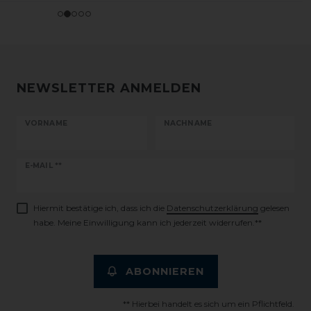
NEWSLETTER ANMELDEN
VORNAME
NACHNAME
Newsletter
E-MAIL **
Honig
Hiermit bestätige ich, dass ich die
Daten­schutz­erklärung
gelesen
habe. Meine Einwilligung kann ich jederzeit widerrufen.**
ABONNIEREN
** Hierbei handelt es sich um ein Pflichtfeld.