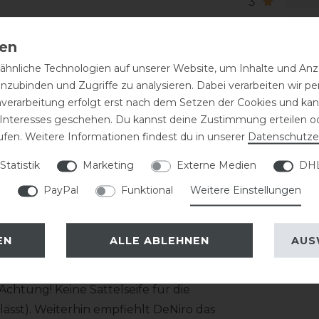
3
2
1
hnliche Technologien auf unserer Website, um Inhalte und Anze
 bestehend aus zwei Lederschichten
inzubinden und Zugriffe zu analysieren. Dabei verarbeiten wir 
 werden mit einer Doppelnaht innen und
nverarbeitung erfolgt erst nach dem Setzen der Cookies und kann
 Interesses geschehen. Du kannst deine Zustimmung erteilen o
ufen. Weitere Informationen findest du in unserer
Daten­schutz­e
tz etwas nachgibt! Die Schuhgröße fällt
Statistik
Marketing
Externe Medien
DHL
1cm. Das Top wie auch die Farbe des
arauf an!
PayPal
Funktional
Weitere Einstellungen
EN
ALLE ABLEHNEN
AUS
haft gezogen wird, ist eine regelmäßige
 zeitnah mit einem feuchten Tuch
htung! Keine Sattelseife für die
ässt). Weiterhin empfiehlt DeNiro das