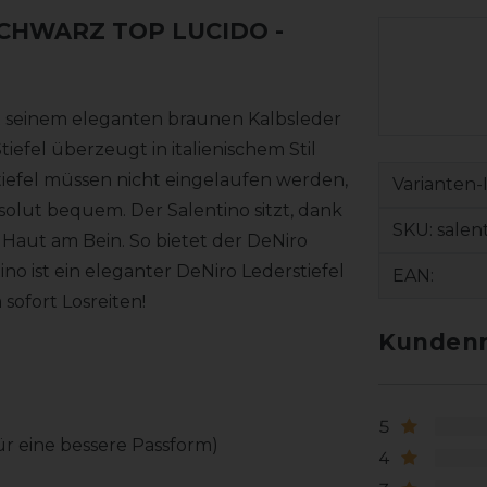
 SCHWARZ TOP LUCIDO
-
 mit seinem eleganten braunen Kalbsleder
iefel überzeugt in italienischem Stil
efel müssen nicht eingelaufen werden,
Varianten-
bsolut bequem. Der Salentino sitzt, dank
SKU:
salen
Haut am Bein. So bietet der DeNiro
no ist ein eleganter DeNiro Lederstiefel
EAN:
ofort Losreiten!
Kundenr
5
für eine bessere Passform)
4