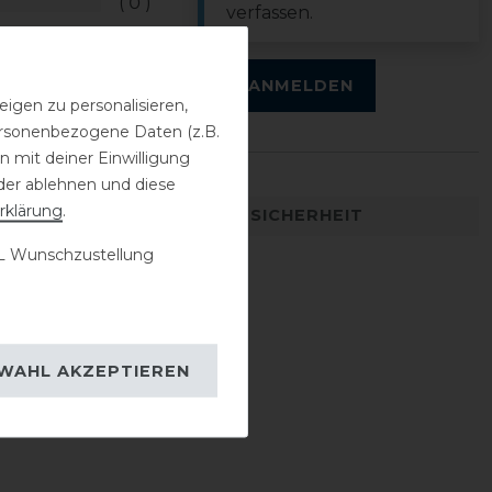
0
verfassen.
0
0
ANMELDEN
igen zu personalisieren,
personenbezogene Daten (z.B.
 mit deiner Einwilligung
der ablehnen und diese
rklärung
.
DETAILS ZUR PRODUKTSICHERHEIT
 Wunschzustellung
WAHL AKZEPTIEREN