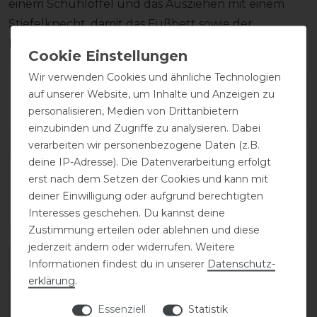
einem Schuhlöffel und das Ausziehen mit einem
Stiefelknecht, damit das Fußbett sowie der
Reißverschluss unversehrt bleiben.
Wir verwenden Cookies und ähnliche Technologien
Wie hat dir die Artikelbeschreibung
auf unserer Website, um Inhalte und Anzeigen zu
gefallen?
personalisieren, Medien von Drittanbietern
einzubinden und Zugriffe zu analysieren. Dabei
verarbeiten wir personenbezogene Daten (z.B.
deine IP-Adresse). Die Datenverarbeitung erfolgt
erst nach dem Setzen der Cookies und kann mit
deiner Einwilligung oder aufgrund berechtigten
Interesses geschehen. Du kannst deine
Zustimmung erteilen oder ablehnen und diese
jederzeit ändern oder widerrufen. Weitere
Varianten-ID:
138216
Informationen findest du in unserer
Daten­schutz­
erklärung
.
SKU:
salentino/02-quick-black/toplucido-37-
Essenziell
Statistik
MA/M