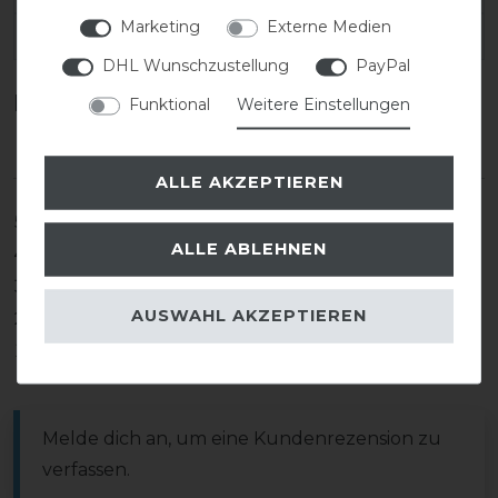
Marketing
Externe Medien
EAN:
DHL Wunschzustellung
PayPal
Kundenrezensionen
(0)
Funktional
Weitere Einstellungen
ALLE AKZEPTIEREN
5
0
ALLE ABLEHNEN
4
0
3
0
AUSWAHL AKZEPTIEREN
2
0
1
0
Melde dich an, um eine Kundenrezension zu
verfassen.