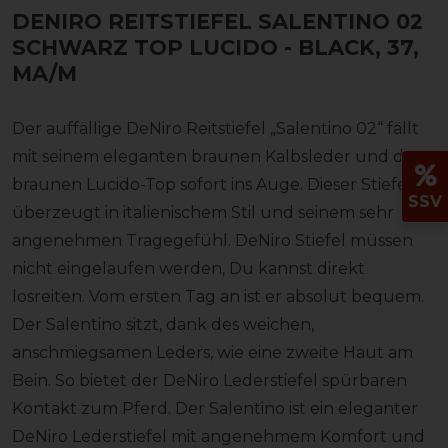
DENIRO REITSTIEFEL SALENTINO 02
SCHWARZ TOP LUCIDO
- BLACK, 37,
MA/M
Der auffällige DeNiro Reitstiefel „Salentino 02“ fällt
mit seinem eleganten braunen Kalbsleder und dem
braunen Lucido-Top sofort ins Auge. Dieser Stiefel
SSV
überzeugt in italienischem Stil und seinem sehr
angenehmen Tragegefühl. DeNiro Stiefel müssen
nicht eingelaufen werden, Du kannst direkt
losreiten. Vom ersten Tag an ist er absolut bequem.
Der Salentino sitzt, dank des weichen,
anschmiegsamen Leders, wie eine zweite Haut am
Bein. So bietet der DeNiro Lederstiefel spürbaren
Kontakt zum Pferd. Der Salentino ist ein eleganter
DeNiro Lederstiefel mit angenehmem Komfort und