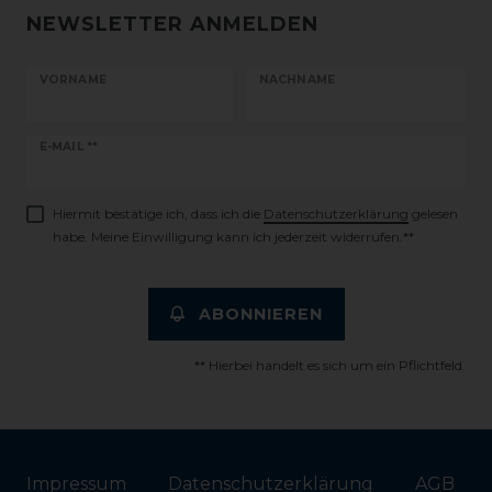
NEWSLETTER ANMELDEN
VORNAME
NACHNAME
Newsletter
E-MAIL **
Honig
Hiermit bestätige ich, dass ich die
Daten­schutz­erklärung
gelesen
habe. Meine Einwilligung kann ich jederzeit widerrufen.**
ABONNIEREN
** Hierbei handelt es sich um ein Pflichtfeld.
Impressum
Daten­schutz­erklärung
AGB