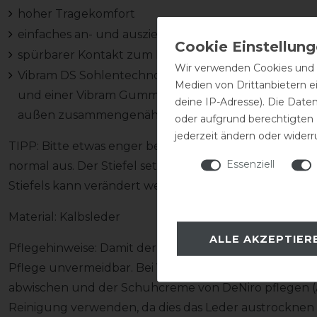
hoher Tragekomfort
einfaches an- und ausziehen des Stiefels
spürbarer Kontakt zum Pferd
Wir verwenden Cookies und ä
Vibram DS Sohlentechnologie: handgefertigte Sohle
Medien von Drittanbietern e
und einer Vibram Gummischicht, die drei Schichten
deine IP-Adresse). Die Date
außen zusammengenäht
oder aufgrund berechtigten
jederzeit ändern oder widerr
TIPP: Bitte etwas enger bestellen, da der Elastikeinsa
Essenziell
normal aus. Der Stiefel setzt sich mit der Zeit um ca. 
Stiefels kann verändert werden! Spreche uns einfach d
Material: Kalbsleder
ALLE AKZEPTIER
Pflegehinweise: Damit der Stiefel nicht in Mitleidensc
Pflege unvermeidbar. Bei Verschmutzung den Stiefel
abwischen und der Schuhcreme von DeNiro pflegen (Ac
Reinigung verwenden, da dies das Leder austrocknen l