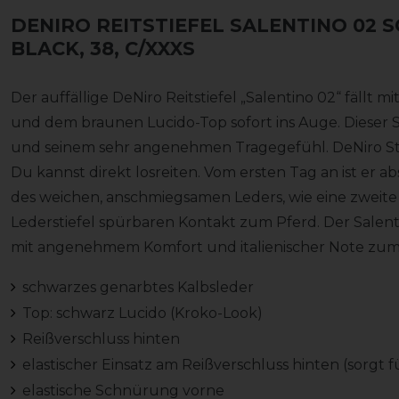
DENIRO REITSTIEFEL SALENTINO 02
BLACK, 38, C/XXXS
Der auffällige DeNiro Reitstiefel „Salentino 02“ fällt
und dem braunen Lucido-Top sofort ins Auge. Dieser St
und seinem sehr angenehmen Tragegefühl. DeNiro Sti
Du kannst direkt losreiten. Vom ersten Tag an ist er a
des weichen, anschmiegsamen Leders, wie eine zweite 
Lederstiefel spürbaren Kontakt zum Pferd. Der Salenti
mit angenehmem Komfort und italienischer Note zum s
schwarzes genarbtes Kalbsleder
Top: schwarz Lucido (Kroko-Look)
Reißverschluss hinten
elastischer Einsatz am Reißverschluss hinten (sorgt 
elastische Schnürung vorne