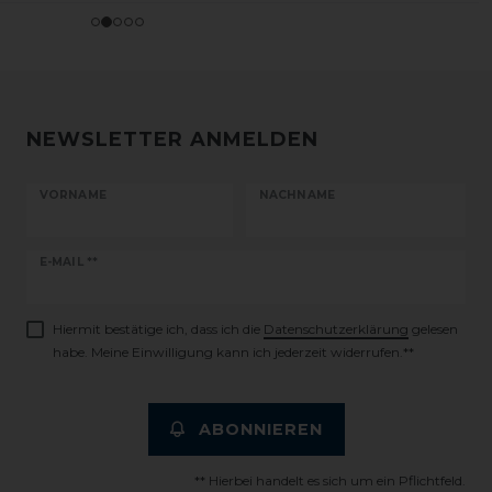
NEWSLETTER ANMELDEN
VORNAME
NACHNAME
Newsletter
E-MAIL **
Honig
Hiermit bestätige ich, dass ich die
Daten­schutz­erklärung
gelesen
habe. Meine Einwilligung kann ich jederzeit widerrufen.**
ABONNIEREN
** Hierbei handelt es sich um ein Pflichtfeld.