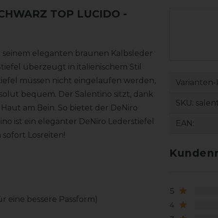
 SCHWARZ TOP LUCIDO
-
 mit seinem eleganten braunen Kalbsleder
iefel überzeugt in italienischem Stil
efel müssen nicht eingelaufen werden,
Varianten-
bsolut bequem. Der Salentino sitzt, dank
SKU:
salen
Haut am Bein. So bietet der DeNiro
no ist ein eleganter DeNiro Lederstiefel
EAN:
ofort Losreiten!
Kundenr
5
für eine bessere Passform)
4