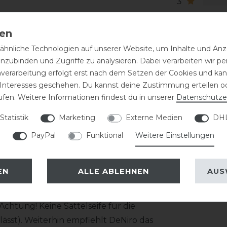
3
2
1
hnliche Technologien auf unserer Website, um Inhalte und Anze
 bestehend aus zwei Lederschichten
inzubinden und Zugriffe zu analysieren. Dabei verarbeiten wir 
 werden mit einer Doppelnaht innen und
nverarbeitung erfolgt erst nach dem Setzen der Cookies und kann
 Interesses geschehen. Du kannst deine Zustimmung erteilen o
ufen. Weitere Informationen findest du in unserer
Daten­schutz­e
tz etwas nachgibt! Die Schuhgröße fällt
Statistik
Marketing
Externe Medien
DHL
1cm. Das Top wie auch die Farbe des
arauf an!
PayPal
Funktional
Weitere Einstellungen
EN
ALLE ABLEHNEN
AUS
haft gezogen wird, ist eine regelmäßige
 zeitnah mit einem feuchten Tuch
htung! Keine Sattelseife für die
ässt). Weiterhin empfiehlt DeNiro das