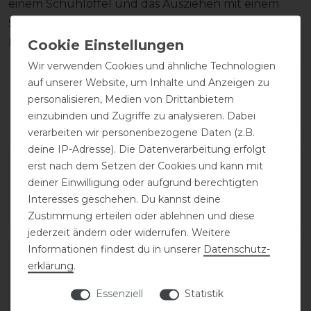
einem Schuhlöffel und das Ausziehen mit einem
Stiefelknecht, damit das Fußbett sowie der
Reißverschluss unversehrt bleiben.
Wir verwenden Cookies und ähnliche Technologien
auf unserer Website, um Inhalte und Anzeigen zu
Wie hat dir die Artikelbeschreibung
personalisieren, Medien von Drittanbietern
gefallen?
einzubinden und Zugriffe zu analysieren. Dabei
verarbeiten wir personenbezogene Daten (z.B.
deine IP-Adresse). Die Datenverarbeitung erfolgt
erst nach dem Setzen der Cookies und kann mit
deiner Einwilligung oder aufgrund berechtigten
Interesses geschehen. Du kannst deine
Zustimmung erteilen oder ablehnen und diese
jederzeit ändern oder widerrufen. Weitere
Informationen findest du in unserer
Daten­schutz­
Varianten-ID:
138264
erklärung
.
SKU:
salentino/02-quick-black/toplucido-38-A/M
Essenziell
Statistik