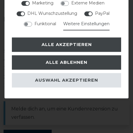
EAN:
Marketing
Externe Medien
DHL Wunschzustellung
PayPal
Kundenrezensionen
(0)
Funktional
Weitere Einstellungen
ALLE AKZEPTIEREN
5
0
4
0
ALLE ABLEHNEN
3
0
2
0
AUSWAHL AKZEPTIEREN
1
0
Melde dich an, um eine Kundenrezension zu
verfassen.