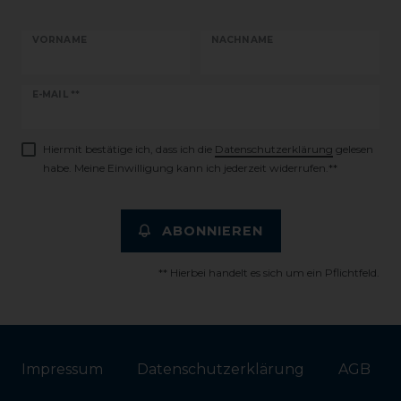
VORNAME
NACHNAME
Newsletter
E-MAIL **
Honig
Hiermit bestätige ich, dass ich die
Daten­schutz­erklärung
gelesen
habe. Meine Einwilligung kann ich jederzeit widerrufen.**
ABONNIEREN
** Hierbei handelt es sich um ein Pflichtfeld.
Impressum
Daten­schutz­erklärung
AGB