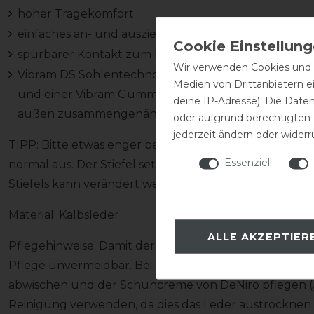
hoher Tragekomfort
einfaches an- und ausziehen des Stiefels
spürbarer Kontakt zum Pferd
Wir verwenden Cookies und ä
Vibram DS Sohlentechnologie: handgefertigte Sohle
Medien von Drittanbietern e
und einer Vibram Gummischicht, die drei Schichten
deine IP-Adresse). Die Date
außen zusammengenäht
oder aufgrund berechtigten
jederzeit ändern oder widerr
TIPP: Bitte etwas enger bestellen, da der Elastikeinsa
Essenziell
normal aus. Der Stiefel setzt sich mit der Zeit um ca. 
Stiefels kann verändert werden! Spreche uns einfach d
Material: Kalbsleder
ALLE AKZEPTIER
Pflegehinweise: Damit der Stiefel nicht in Mitleidensc
Pflege unvermeidbar. Bei Verschmutzung den Stiefel
abwischen und der Schuhcreme von DeNiro pflegen (Ac
Reinigung verwenden, da dies das Leder austrocknen l