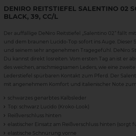
DENIRO REITSTIEFEL SALENTINO 02
BLACK, 39, CC/L
Der auffällige DeNiro Reitstiefel „Salentino 02“ fällt
und dem braunen Lucido-Top sofort ins Auge. Dieser St
und seinem sehr angenehmen Tragegefühl. DeNiro Sti
Du kannst direkt losreiten. Vom ersten Tag an ist er a
des weichen, anschmiegsamen Leders, wie eine zweite 
Lederstiefel spürbaren Kontakt zum Pferd. Der Salenti
mit angenehmem Komfort und italienischer Note zum s
schwarzes genarbtes Kalbsleder
Top: schwarz Lucido (Kroko-Look)
Reißverschluss hinten
elastischer Einsatz am Reißverschluss hinten (sorgt 
elastische Schnürung vorne