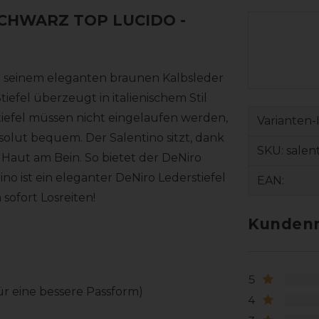
 SCHWARZ TOP LUCIDO
-
 mit seinem eleganten braunen Kalbsleder
iefel überzeugt in italienischem Stil
efel müssen nicht eingelaufen werden,
Varianten-
bsolut bequem. Der Salentino sitzt, dank
SKU:
salen
Haut am Bein. So bietet der DeNiro
no ist ein eleganter DeNiro Lederstiefel
EAN:
ofort Losreiten!
Kundenr
5
für eine bessere Passform)
4