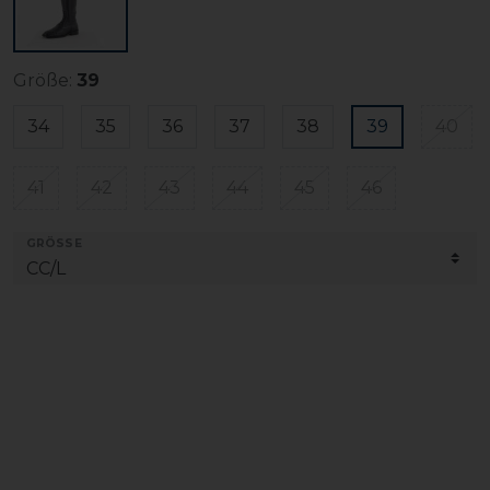
Größe:
39
34
35
36
37
38
39
40
41
42
43
44
45
46
GRÖSSE