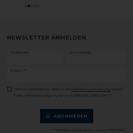
NEWSLETTER ANMELDEN
VORNAME
NACHNAME
Newsletter
E-MAIL **
Honig
Hiermit bestätige ich, dass ich die
Daten­schutz­erklärung
gelesen
habe. Meine Einwilligung kann ich jederzeit widerrufen.**
ABONNIEREN
** Hierbei handelt es sich um ein Pflichtfeld.