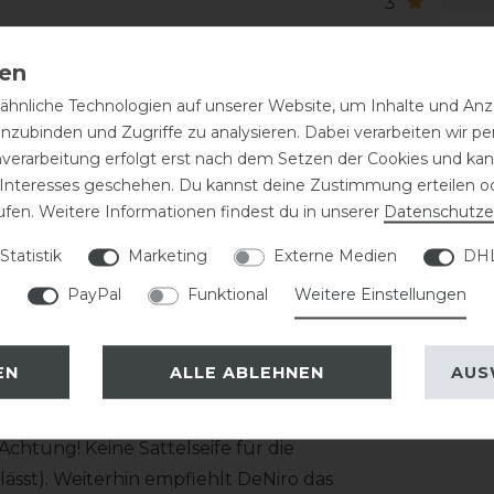
3
2
1
hnliche Technologien auf unserer Website, um Inhalte und Anze
 bestehend aus zwei Lederschichten
inzubinden und Zugriffe zu analysieren. Dabei verarbeiten wir 
 werden mit einer Doppelnaht innen und
nverarbeitung erfolgt erst nach dem Setzen der Cookies und kann
 Interesses geschehen. Du kannst deine Zustimmung erteilen o
ufen. Weitere Informationen findest du in unserer
Daten­schutz­e
tz etwas nachgibt! Die Schuhgröße fällt
Statistik
Marketing
Externe Medien
DHL
1cm. Das Top wie auch die Farbe des
arauf an!
PayPal
Funktional
Weitere Einstellungen
EN
ALLE ABLEHNEN
AUS
haft gezogen wird, ist eine regelmäßige
 zeitnah mit einem feuchten Tuch
htung! Keine Sattelseife für die
ässt). Weiterhin empfiehlt DeNiro das