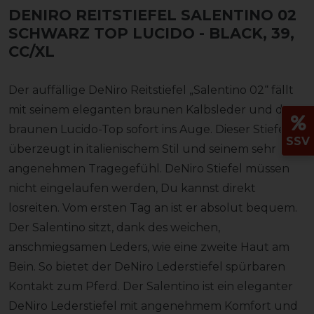
DENIRO REITSTIEFEL SALENTINO 02
SCHWARZ TOP LUCIDO
- BLACK, 39,
CC/XL
Der auffällige DeNiro Reitstiefel „Salentino 02“ fällt
mit seinem eleganten braunen Kalbsleder und dem
braunen Lucido-Top sofort ins Auge. Dieser Stiefel
SSV
überzeugt in italienischem Stil und seinem sehr
angenehmen Tragegefühl. DeNiro Stiefel müssen
nicht eingelaufen werden, Du kannst direkt
losreiten. Vom ersten Tag an ist er absolut bequem.
Der Salentino sitzt, dank des weichen,
anschmiegsamen Leders, wie eine zweite Haut am
Bein. So bietet der DeNiro Lederstiefel spürbaren
Kontakt zum Pferd. Der Salentino ist ein eleganter
DeNiro Lederstiefel mit angenehmem Komfort und