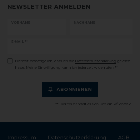
NEWSLETTER ANMELDEN
VORNAME
NACHNAME
Newsletter
E-MAIL **
Honig
Hiermit bestätige ich, dass ich die
Daten­schutz­erklärung
gelesen
habe. Meine Einwilligung kann ich jederzeit widerrufen.**
ABONNIEREN
** Hierbei handelt es sich um ein Pflichtfeld.
Impressum
Daten­schutz­erklärung
AGB