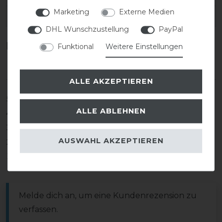
Marketing
Externe Medien
EAN:
DHL Wunschzustellung
PayPal
Kundenrezensionen
(0)
Funktional
Weitere Einstellungen
ALLE AKZEPTIEREN
5
0
ALLE ABLEHNEN
4
0
3
0
AUSWAHL AKZEPTIEREN
2
0
1
0
Melde dich an, um eine Kundenrezension zu
verfassen.