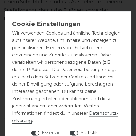
einem Schuhlöffel und das Ausziehen mit einem
Stiefelknecht, damit das Fußbett sowie der
Reißverschluss unversehrt bleiben.
Wir verwenden Cookies und ähnliche Technologien
Wie hat dir die Artikelbeschreibung
auf unserer Website, um Inhalte und Anzeigen zu
gefallen?
personalisieren, Medien von Drittanbietern
einzubinden und Zugriffe zu analysieren. Dabei
verarbeiten wir personenbezogene Daten (z.B.
deine IP-Adresse). Die Datenverarbeitung erfolgt
erst nach dem Setzen der Cookies und kann mit
deiner Einwilligung oder aufgrund berechtigten
Interesses geschehen. Du kannst deine
Zustimmung erteilen oder ablehnen und diese
jederzeit ändern oder widerrufen. Weitere
Varianten-ID:
138274
Informationen findest du in unserer
Daten­schutz­
erklärung
.
SKU:
salentino/02-quick-black/toplucido-39-
Essenziell
Statistik
CC/XL