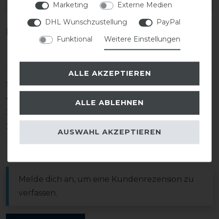
EAN:
Marketing
Externe Medien
DHL Wunschzustellung
PayPal
Kundenrezensionen
(0)
Funktional
Weitere Einstellungen
ALLE AKZEPTIEREN
5
0
4
0
ALLE ABLEHNEN
3
0
2
0
AUSWAHL AKZEPTIEREN
1
0
Melde dich an, um eine Kundenrezension zu
verfassen.