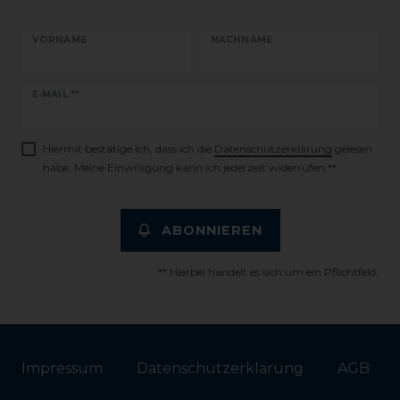
VORNAME
NACHNAME
Newsletter
E-MAIL **
Honig
Hiermit bestätige ich, dass ich die
Daten­schutz­erklärung
gelesen
habe. Meine Einwilligung kann ich jederzeit widerrufen.**
ABONNIEREN
** Hierbei handelt es sich um ein Pflichtfeld.
Impressum
Daten­schutz­erklärung
AGB