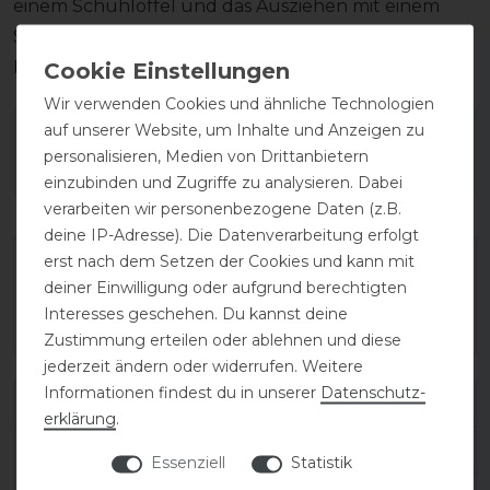
einem Schuhlöffel und das Ausziehen mit einem
Stiefelknecht, damit das Fußbett sowie der
Reißverschluss unversehrt bleiben.
Wir verwenden Cookies und ähnliche Technologien
auf unserer Website, um Inhalte und Anzeigen zu
Wie hat dir die Artikelbeschreibung
personalisieren, Medien von Drittanbietern
gefallen?
einzubinden und Zugriffe zu analysieren. Dabei
verarbeiten wir personenbezogene Daten (z.B.
deine IP-Adresse). Die Datenverarbeitung erfolgt
erst nach dem Setzen der Cookies und kann mit
deiner Einwilligung oder aufgrund berechtigten
Interesses geschehen. Du kannst deine
Zustimmung erteilen oder ablehnen und diese
jederzeit ändern oder widerrufen. Weitere
Informationen findest du in unserer
Daten­schutz­
Varianten-ID:
138280
erklärung
.
SKU:
salentino/02-quick-black/toplucido-39-C/M
Essenziell
Statistik