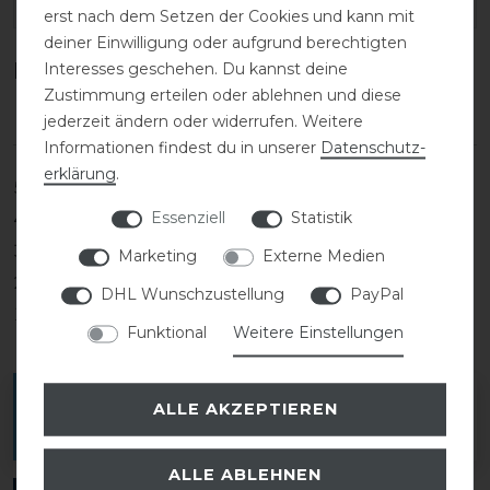
EAN:
erst nach dem Setzen der Cookies und kann mit
deiner Einwilligung oder aufgrund berechtigten
Kundenrezensionen
Interesses geschehen. Du kannst deine
(0)
Zustimmung erteilen oder ablehnen und diese
jederzeit ändern oder widerrufen. Weitere
Informationen findest du in unserer
Daten­schutz­
erklärung
.
5
0
Essenziell
Statistik
4
0
3
0
Marketing
Externe Medien
2
0
DHL Wunschzustellung
PayPal
1
0
Funktional
Weitere Einstellungen
Melde dich an, um eine Kundenrezension zu
ALLE AKZEPTIEREN
verfassen.
ALLE ABLEHNEN