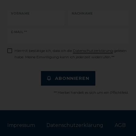
VORNAME
NACHNAME
Newsletter
E-MAIL **
Honig
Hiermit bestätige ich, dass ich die
Daten­schutz­erklärung
gelesen
habe. Meine Einwilligung kann ich jederzeit widerrufen.**
ABONNIEREN
** Hierbei handelt es sich um ein Pflichtfeld.
Impressum
Daten­schutz­erklärung
AGB