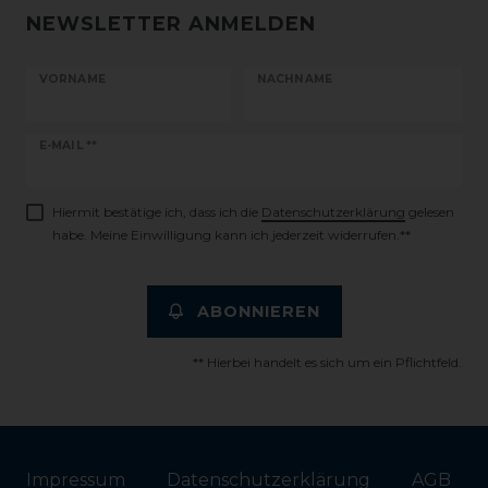
NEWSLETTER ANMELDEN
VORNAME
NACHNAME
Newsletter
E-MAIL **
Honig
Hiermit bestätige ich, dass ich die
Daten­schutz­erklärung
gelesen
habe. Meine Einwilligung kann ich jederzeit widerrufen.**
ABONNIEREN
** Hierbei handelt es sich um ein Pflichtfeld.
Impressum
Daten­schutz­erklärung
AGB