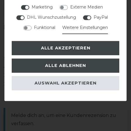
Marketing
Externe Medien
EAN:
DHL Wunschzustellung
PayPal
Kundenrezensionen
(0)
Funktional
Weitere Einstellungen
ALLE AKZEPTIEREN
5
0
ALLE ABLEHNEN
4
0
3
0
AUSWAHL AKZEPTIEREN
2
0
1
0
Melde dich an, um eine Kundenrezension zu
verfassen.