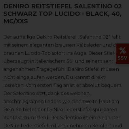
DENIRO REITSTIEFEL SALENTINO 02
SCHWARZ TOP LUCIDO
- BLACK, 40,
MC/XXS
Der auffällige DeNiro Reitstiefel „Salentino 02“ fällt
mit seinem eleganten braunen Kalbsleder und dem
braunen Lucido-Top sofort ins Auge. Dieser Stiefel
SSV
überzeugt in italienischem Stil und seinem sehr
angenehmen Tragegefühl. DeNiro Stiefel müssen
nicht eingelaufen werden, Du kannst direkt
losreiten. Vom ersten Tag an ist er absolut bequem.
Der Salentino sitzt, dank des weichen,
anschmiegsamen Leders, wie eine zweite Haut am
Bein. So bietet der DeNiro Lederstiefel spürbaren
Kontakt zum Pferd. Der Salentino ist ein eleganter
DeNiro Lederstiefel mit angenehmem Komfort und