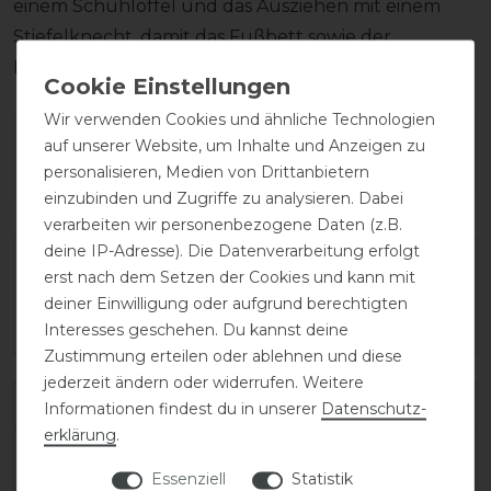
einem Schuhlöffel und das Ausziehen mit einem
Stiefelknecht, damit das Fußbett sowie der
Reißverschluss unversehrt bleiben.
Wir verwenden Cookies und ähnliche Technologien
Wie hat dir die Artikelbeschreibung
auf unserer Website, um Inhalte und Anzeigen zu
gefallen?
personalisieren, Medien von Drittanbietern
einzubinden und Zugriffe zu analysieren. Dabei
verarbeiten wir personenbezogene Daten (z.B.
deine IP-Adresse). Die Datenverarbeitung erfolgt
erst nach dem Setzen der Cookies und kann mit
deiner Einwilligung oder aufgrund berechtigten
Interesses geschehen. Du kannst deine
Zustimmung erteilen oder ablehnen und diese
jederzeit ändern oder widerrufen. Weitere
Varianten-ID:
138316
Informationen findest du in unserer
Daten­schutz­
erklärung
.
SKU:
salentino/02-quick-black/toplucido-40-
Essenziell
Statistik
MC/XXS