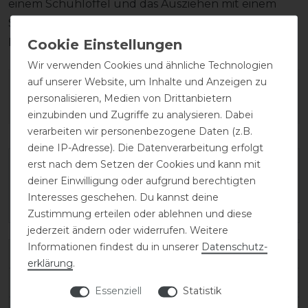
einem Schuhlöffel und das Ausziehen mit einem
Stiefelknecht, damit das Fußbett sowie der
Reißverschluss unversehrt bleiben.
Wir verwenden Cookies und ähnliche Technologien
auf unserer Website, um Inhalte und Anzeigen zu
Wie hat dir die Artikelbeschreibung
personalisieren, Medien von Drittanbietern
gefallen?
einzubinden und Zugriffe zu analysieren. Dabei
verarbeiten wir personenbezogene Daten (z.B.
deine IP-Adresse). Die Datenverarbeitung erfolgt
erst nach dem Setzen der Cookies und kann mit
deiner Einwilligung oder aufgrund berechtigten
Interesses geschehen. Du kannst deine
Zustimmung erteilen oder ablehnen und diese
jederzeit ändern oder widerrufen. Weitere
Informationen findest du in unserer
Daten­schutz­
Varianten-ID:
138365
erklärung
.
SKU:
salentino/02-quick-black/toplucido-41-A/S
Essenziell
Statistik