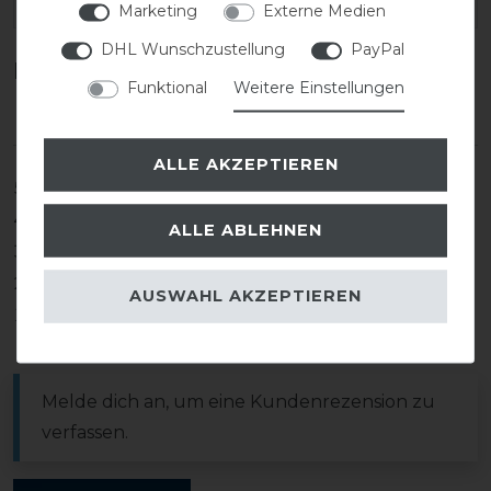
EAN:
Marketing
Externe Medien
DHL Wunschzustellung
PayPal
Kundenrezensionen
(0)
Funktional
Weitere Einstellungen
ALLE AKZEPTIEREN
5
0
4
0
ALLE ABLEHNEN
3
0
2
0
AUSWAHL AKZEPTIEREN
1
0
Melde dich an, um eine Kundenrezension zu
verfassen.