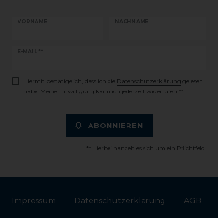
VORNAME
NACHNAME
Newsletter
E-MAIL **
Honig
Hiermit bestätige ich, dass ich die
Daten­schutz­erklärung
gelesen
habe. Meine Einwilligung kann ich jederzeit widerrufen.**
ABONNIEREN
** Hierbei handelt es sich um ein Pflichtfeld.
Impressum
Daten­schutz­erklärung
AGB