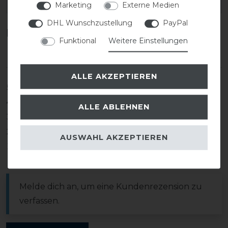
EAN:
Marketing
Externe Medien
DHL Wunschzustellung
PayPal
Kundenrezensionen
(0)
Funktional
Weitere Einstellungen
ALLE AKZEPTIEREN
5
0
4
0
ALLE ABLEHNEN
3
0
2
0
AUSWAHL AKZEPTIEREN
1
0
Melde dich an, um eine Kundenrezension zu
verfassen.