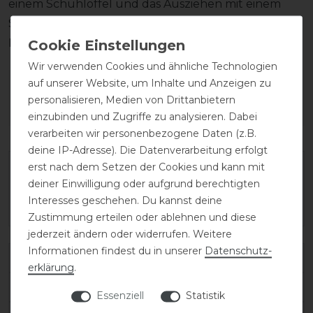
einem Schuhlöffel und das Ausziehen mit einem
Stiefelknecht, damit das Fußbett sowie der
Reißverschluss unversehrt bleiben.
Wir verwenden Cookies und ähnliche Technologien
auf unserer Website, um Inhalte und Anzeigen zu
Wie hat dir die Artikelbeschreibung
personalisieren, Medien von Drittanbietern
gefallen?
einzubinden und Zugriffe zu analysieren. Dabei
verarbeiten wir personenbezogene Daten (z.B.
deine IP-Adresse). Die Datenverarbeitung erfolgt
erst nach dem Setzen der Cookies und kann mit
deiner Einwilligung oder aufgrund berechtigten
Interesses geschehen. Du kannst deine
Zustimmung erteilen oder ablehnen und diese
jederzeit ändern oder widerrufen. Weitere
Informationen findest du in unserer
Daten­schutz­
Varianten-ID:
138387
erklärung
.
SKU:
salentino/02-quick-black/toplucido-42-MA/L
Essenziell
Statistik