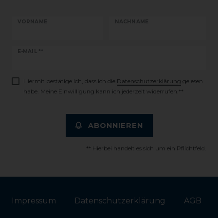
VORNAME
NACHNAME
Newsletter
E-MAIL **
Honig
Hiermit bestätige ich, dass ich die
Daten­schutz­erklärung
gelesen
habe. Meine Einwilligung kann ich jederzeit widerrufen.**
ABONNIEREN
** Hierbei handelt es sich um ein Pflichtfeld.
Impressum
Daten­schutz­erklärung
AGB