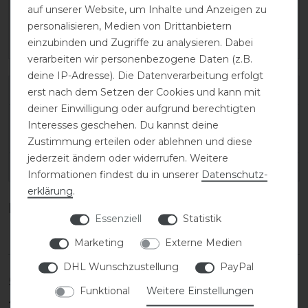
auf unserer Website, um Inhalte und Anzeigen zu
personalisieren, Medien von Drittanbietern
einzubinden und Zugriffe zu analysieren. Dabei
verarbeiten wir personenbezogene Daten (z.B.
deine IP-Adresse). Die Datenverarbeitung erfolgt
Varianten-ID:
138403
erst nach dem Setzen der Cookies und kann mit
deiner Einwilligung oder aufgrund berechtigten
SKU:
salentino/02-quick-black/toplucido-43-
Interesses geschehen. Du kannst deine
MC/XXS
Zustimmung erteilen oder ablehnen und diese
jederzeit ändern oder widerrufen. Weitere
EAN:
Informationen findest du in unserer
Daten­schutz­
erklärung
.
Kundenrezensionen
(0)
Essenziell
Statistik
Marketing
Externe Medien
DHL Wunschzustellung
PayPal
5
0
Funktional
Weitere Einstellungen
4
0