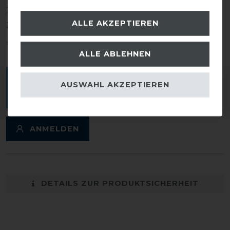
3
0
ALLE AKZEPTIEREN
2
0
1
0
ALLE ABLEHNEN
Melde dich an, um eine Kundenrezension zu
AUSWAHL AKZEPTIEREN
verfassen.
ANMELDEN
DETAILS ZUR PRODUKTSICHERHEIT