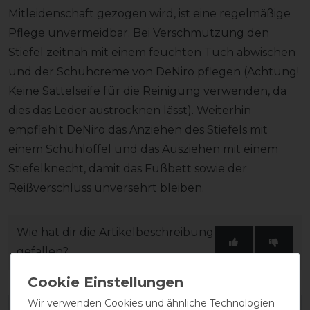
Mitleidenschaft gezogen wird, ist eine regelmäßige
Pflege unvermeidbar. Bei Verschmutzung den
Stiefel zeitnah mit einem feuchten Tuch abwischen
und der Schuhcreme von DeNiro pflegen (Achtung!
Keine Sattelseife für die Reinigung verwenden, da
dies das Leder austrocknen lässt). Weiterhin
empfiehlt DeNiro das Anziehen des Stiefels mit
einem Schuhlöffel und das Ausziehen mit einem
Stiefelknecht, damit das Fußbett sowie der
Reißverschluss unversehrt bleiben.
Wie hat dir die Artikelbeschreibung
gefallen?
Wir verwenden Cookies und ähnliche Technologien