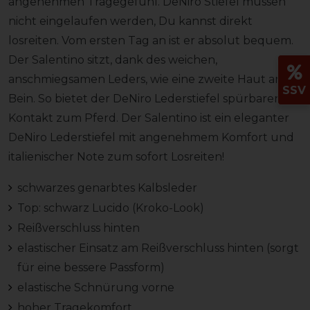
angenehmen Tragegefühl. DeNiro Stiefel müssen
nicht eingelaufen werden, Du kannst direkt
losreiten. Vom ersten Tag an ist er absolut bequem.
Der Salentino sitzt, dank des weichen,
anschmiegsamen Leders, wie eine zweite Haut am
SSV
Bein. So bietet der DeNiro Lederstiefel spürbaren
Kontakt zum Pferd. Der Salentino ist ein eleganter
DeNiro Lederstiefel mit angenehmem Komfort und
italienischer Note zum sofort Losreiten!
schwarzes genarbtes Kalbsleder
Top: schwarz Lucido (Kroko-Look)
Reißverschluss hinten
elastischer Einsatz am Reißverschluss hinten (sorgt
für eine bessere Passform)
elastische Schnürung vorne
hoher Tragekomfort