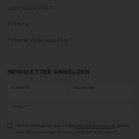
LADENGESCHÄFT
EVENTS
TERMIN VEREINBAREN
NEWSLETTER ANMELDEN
VORNAME
NACHNAME
Newsletter
E-MAIL **
Honig
Hiermit bestätige ich, dass ich die
Daten­schutz­erklärung
gelesen
habe. Meine Einwilligung kann ich jederzeit widerrufen.**