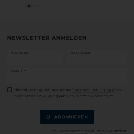
NEWSLETTER ANMELDEN
VORNAME
NACHNAME
Newsletter
E-MAIL **
Honig
Hiermit bestätige ich, dass ich die
Daten­schutz­erklärung
gelesen
habe. Meine Einwilligung kann ich jederzeit widerrufen.**
ABONNIEREN
** Hierbei handelt es sich um ein Pflichtfeld.