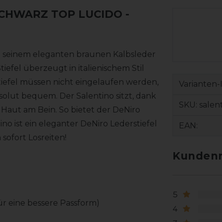
 SCHWARZ TOP LUCIDO
-
 mit seinem eleganten braunen Kalbsleder
iefel überzeugt in italienischem Stil
efel müssen nicht eingelaufen werden,
Varianten-
bsolut bequem. Der Salentino sitzt, dank
SKU:
salen
Haut am Bein. So bietet der DeNiro
no ist ein eleganter DeNiro Lederstiefel
EAN:
ofort Losreiten!
Kundenr
5
für eine bessere Passform)
4