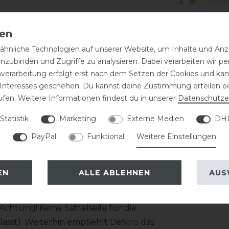
3
2
1
hnliche Technologien auf unserer Website, um Inhalte und Anze
 bestehend aus zwei Lederschichten
inzubinden und Zugriffe zu analysieren. Dabei verarbeiten wir 
 werden mit einer Doppelnaht innen und
nverarbeitung erfolgt erst nach dem Setzen der Cookies und kann
 Interesses geschehen. Du kannst deine Zustimmung erteilen o
ufen. Weitere Informationen findest du in unserer
Daten­schutz­e
tz etwas nachgibt! Die Schuhgröße fällt
Statistik
Marketing
Externe Medien
DHL
1cm. Das Top wie auch die Farbe des
arauf an!
PayPal
Funktional
Weitere Einstellungen
EN
ALLE ABLEHNEN
AUS
haft gezogen wird, ist eine regelmäßige
 zeitnah mit einem feuchten Tuch
htung! Keine Sattelseife für die
ässt). Weiterhin empfiehlt DeNiro das