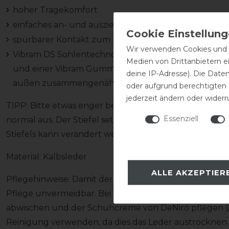
hoher Tragekomfort
einfaches an- und ausziehen des Stiefels
spürbarer Kontakt zum Pferd
Wir verwenden Cookies und ä
Vibram DS Sohlentechnologie: handgefertigte Sohle
Medien von Drittanbietern e
und einer Vibram Gummischicht, die drei Schichten
deine IP-Adresse). Die Date
außen zusammengenäht
oder aufgrund berechtigten
jederzeit ändern oder widerr
TIPP: Bitte etwas enger bestellen, da der Elastikeinsa
Essenziell
normal aus. Der Stiefel setzt sich mit der Zeit um ca. 
Stiefels kann verändert werden! Spreche uns einfach d
Material: Kalbsleder
ALLE AKZEPTIER
Pflegehinweise: Damit der Stiefel nicht in Mitleidensc
Pflege unvermeidbar. Bei Verschmutzung den Stiefel
abwischen und der Schuhcreme von DeNiro pflegen (Ac
Reinigung verwenden, da dies das Leder austrocknen l