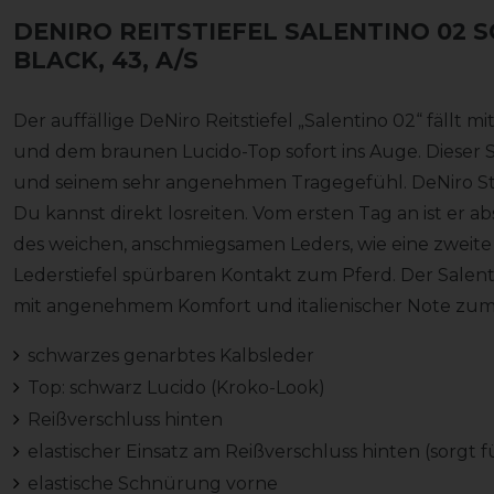
DENIRO REITSTIEFEL SALENTINO 02
BLACK, 43, A/S
Der auffällige DeNiro Reitstiefel „Salentino 02“ fällt
und dem braunen Lucido-Top sofort ins Auge. Dieser St
und seinem sehr angenehmen Tragegefühl. DeNiro Sti
Du kannst direkt losreiten. Vom ersten Tag an ist er a
des weichen, anschmiegsamen Leders, wie eine zweite 
Lederstiefel spürbaren Kontakt zum Pferd. Der Salenti
mit angenehmem Komfort und italienischer Note zum s
schwarzes genarbtes Kalbsleder
Top: schwarz Lucido (Kroko-Look)
Reißverschluss hinten
elastischer Einsatz am Reißverschluss hinten (sorgt 
elastische Schnürung vorne