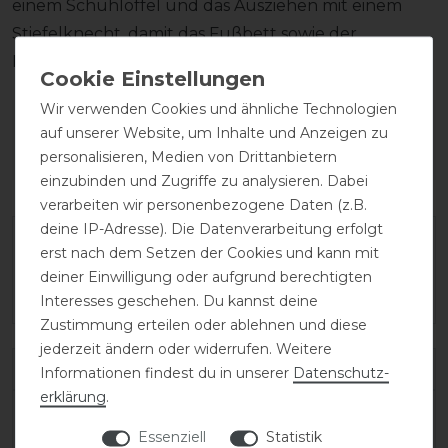
einem Schuhlöffel und das Ausziehen mit einem
Stiefelknecht, damit das Fußbett sowie der
Reißverschluss unversehrt bleiben.
Wir verwenden Cookies und ähnliche Technologien
Wie hat dir die Artikelbeschreibung
auf unserer Website, um Inhalte und Anzeigen zu
gefallen?
personalisieren, Medien von Drittanbietern
einzubinden und Zugriffe zu analysieren. Dabei
verarbeiten wir personenbezogene Daten (z.B.
deine IP-Adresse). Die Datenverarbeitung erfolgt
erst nach dem Setzen der Cookies und kann mit
deiner Einwilligung oder aufgrund berechtigten
Interesses geschehen. Du kannst deine
Zustimmung erteilen oder ablehnen und diese
jederzeit ändern oder widerrufen. Weitere
Varianten-ID:
138456
Informationen findest du in unserer
Daten­schutz­
erklärung
.
SKU:
salentino/02-quick-black/toplucido-45-
Essenziell
Statistik
C/XXL