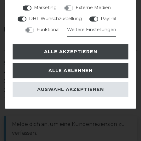
Marketing
Externe Medien
EAN:
DHL Wunschzustellung
PayPal
Kundenrezensionen
(0)
Funktional
Weitere Einstellungen
ALLE AKZEPTIEREN
5
0
ALLE ABLEHNEN
4
0
3
0
AUSWAHL AKZEPTIEREN
2
0
1
0
Melde dich an, um eine Kundenrezension zu
verfassen.