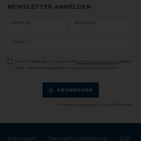
NEWSLETTER ANMELDEN
VORNAME
NACHNAME
Newsletter
E-MAIL **
Honig
Hiermit bestätige ich, dass ich die
Daten­schutz­erklärung
gelesen
habe. Meine Einwilligung kann ich jederzeit widerrufen.**
ABONNIEREN
** Hierbei handelt es sich um ein Pflichtfeld.
Impressum
Daten­schutz­erklärung
AGB