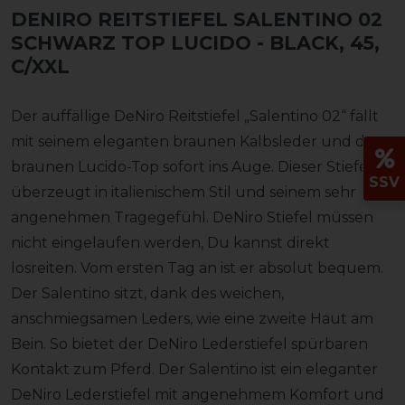
DENIRO REITSTIEFEL SALENTINO 02
SCHWARZ TOP LUCIDO
- BLACK, 45,
C/XXL
Der auffällige DeNiro Reitstiefel „Salentino 02“ fällt
mit seinem eleganten braunen Kalbsleder und dem
braunen Lucido-Top sofort ins Auge. Dieser Stiefel
SSV
überzeugt in italienischem Stil und seinem sehr
angenehmen Tragegefühl. DeNiro Stiefel müssen
nicht eingelaufen werden, Du kannst direkt
losreiten. Vom ersten Tag an ist er absolut bequem.
Der Salentino sitzt, dank des weichen,
anschmiegsamen Leders, wie eine zweite Haut am
Bein. So bietet der DeNiro Lederstiefel spürbaren
Kontakt zum Pferd. Der Salentino ist ein eleganter
DeNiro Lederstiefel mit angenehmem Komfort und