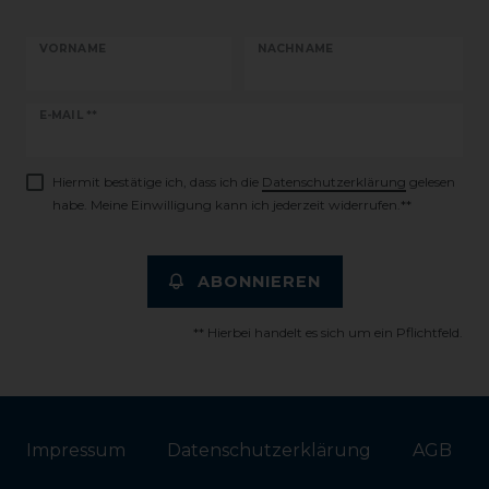
VORNAME
NACHNAME
Newsletter
E-MAIL **
Honig
Hiermit bestätige ich, dass ich die
Daten­schutz­erklärung
gelesen
habe. Meine Einwilligung kann ich jederzeit widerrufen.**
ABONNIEREN
** Hierbei handelt es sich um ein Pflichtfeld.
Impressum
Daten­schutz­erklärung
AGB