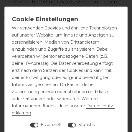
einem Schuhlöffel und das Ausziehen mit einem
Stiefelknecht, damit das Fußbett sowie der
Reißverschluss unversehrt bleiben.
Wir verwenden Cookies und ähnliche Technologien
auf unserer Website, um Inhalte und Anzeigen zu
Wie hat dir die Artikelbeschreibung
personalisieren, Medien von Drittanbietern
gefallen?
einzubinden und Zugriffe zu analysieren. Dabei
verarbeiten wir personenbezogene Daten (z.B.
deine IP-Adresse). Die Datenverarbeitung erfolgt
erst nach dem Setzen der Cookies und kann mit
deiner Einwilligung oder aufgrund berechtigten
Interesses geschehen. Du kannst deine
Zustimmung erteilen oder ablehnen und diese
jederzeit ändern oder widerrufen. Weitere
Informationen findest du in unserer
Daten­schutz­
Varianten-ID:
138466
erklärung
.
SKU:
salentino/02-quick-black/toplucido-45-MA/S
Essenziell
Statistik