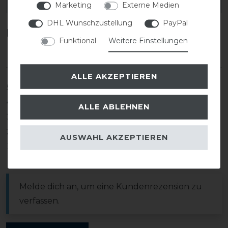
EAN:
Marketing
Externe Medien
DHL Wunschzustellung
PayPal
Kundenrezensionen
(0)
Funktional
Weitere Einstellungen
ALLE AKZEPTIEREN
5
0
4
0
ALLE ABLEHNEN
3
0
2
0
AUSWAHL AKZEPTIEREN
1
0
Melde dich an, um eine Kundenrezension zu
verfassen.