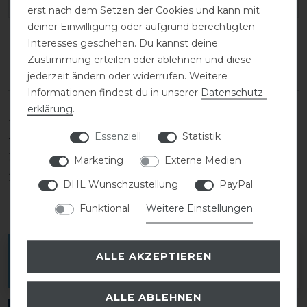
EAN:
erst nach dem Setzen der Cookies und kann mit
deiner Einwilligung oder aufgrund berechtigten
Kundenrezensionen
Interesses geschehen. Du kannst deine
(0)
Zustimmung erteilen oder ablehnen und diese
jederzeit ändern oder widerrufen. Weitere
Informationen findest du in unserer
Daten­schutz­
erklärung
.
5
0
Essenziell
Statistik
4
0
3
0
Marketing
Externe Medien
2
0
DHL Wunschzustellung
PayPal
1
0
Funktional
Weitere Einstellungen
Melde dich an, um eine Kundenrezension zu
ALLE AKZEPTIEREN
verfassen.
ALLE ABLEHNEN