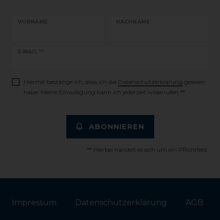
VORNAME
NACHNAME
Newsletter
E-MAIL **
Honig
Hiermit bestätige ich, dass ich die
Daten­schutz­erklärung
gelesen
habe. Meine Einwilligung kann ich jederzeit widerrufen.**
ABONNIEREN
** Hierbei handelt es sich um ein Pflichtfeld.
Impressum
Daten­schutz­erklärung
AGB