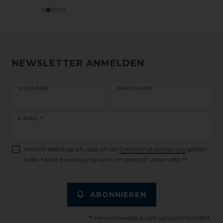
NEWSLETTER ANMELDEN
VORNAME
NACHNAME
Newsletter
E-MAIL **
Honig
Hiermit bestätige ich, dass ich die
Daten­schutz­erklärung
gelesen
habe. Meine Einwilligung kann ich jederzeit widerrufen.**
ABONNIEREN
** Hierbei handelt es sich um ein Pflichtfeld.