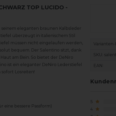
 SCHWARZ TOP LUCIDO
-
 mit seinem eleganten braunen Kalbsleder
iefel überzeugt in italienischem Stil
efel müssen nicht eingelaufen werden,
Varianten-
bsolut bequem. Der Salentino sitzt, dank
SKU:
salen
Haut am Bein. So bietet der DeNiro
no ist ein eleganter DeNiro Lederstiefel
EAN:
ofort Losreiten!
Kundenr
5
für eine bessere Passform)
4