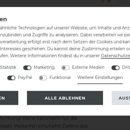
3
2
1
hnliche Technologien auf unserer Website, um Inhalte und Anze
 bestehend aus zwei Lederschichten
inzubinden und Zugriffe zu analysieren. Dabei verarbeiten wir 
 werden mit einer Doppelnaht innen und
nverarbeitung erfolgt erst nach dem Setzen der Cookies und kann
 Interesses geschehen. Du kannst deine Zustimmung erteilen o
ufen. Weitere Informationen findest du in unserer
Daten­schutz­e
tz etwas nachgibt! Die Schuhgröße fällt
Statistik
Marketing
Externe Medien
DHL
1cm. Das Top wie auch die Farbe des
arauf an!
PayPal
Funktional
Weitere Einstellungen
EN
ALLE ABLEHNEN
AUS
haft gezogen wird, ist eine regelmäßige
 zeitnah mit einem feuchten Tuch
htung! Keine Sattelseife für die
ässt). Weiterhin empfiehlt DeNiro das