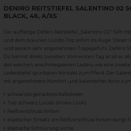
DENIRO REITSTIEFEL SALENTINO 02
BLACK, 46, A/XS
Der auffällige DeNiro Reitstiefel „Salentino 02“ fällt
und dem braunen Lucido-Top sofort ins Auge. Dieser St
und seinem sehr angenehmen Tragegefühl. DeNiro Sti
Du kannst direkt losreiten. Vom ersten Tag an ist er a
des weichen, anschmiegsamen Leders, wie eine zweite 
Lederstiefel spürbaren Kontakt zum Pferd. Der Salenti
mit angenehmem Komfort und italienischer Note zum s
schwarzes genarbtes Kalbsleder
Top: schwarz Lucido (Kroko-Look)
Reißverschluss hinten
elastischer Einsatz am Reißverschluss hinten (sorgt 
elastische Schnürung vorne