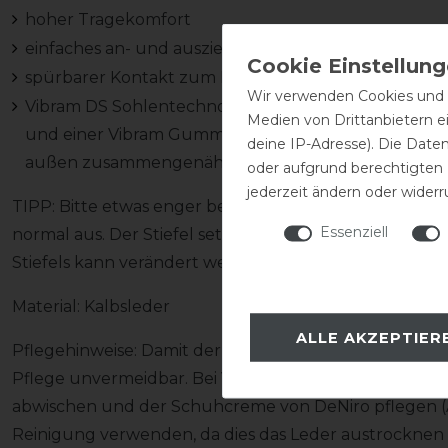
hoher Tragekomfort
einfaches an- und ausziehen des Stiefels
spürbarer Kontakt zum Pferd
Wir verwenden Cookies und ä
Vibram DS Sohlentechnologie: handgefertigte Sohle
Medien von Drittanbietern e
und einer Vibram Gummischicht, die drei Schichten
deine IP-Adresse). Die Date
außen zusammengenäht
oder aufgrund berechtigten
jederzeit ändern oder widerr
TIPP: Bitte etwas enger bestellen, da der Elastikeinsa
Essenziell
normal aus. Der Stiefel setzt sich mit der Zeit um ca. 
Stiefels kann verändert werden! Spreche uns einfach d
Material: Kalbsleder
ALLE AKZEPTIER
Pflegehinweise: Damit der Stiefel nicht in Mitleidensc
Pflege unvermeidbar. Bei Verschmutzung den Stiefel
abwischen und der Schuhcreme von DeNiro pflegen (Ac
Reinigung verwenden, da dies das Leder austrocknen l