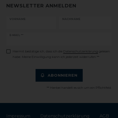
NEWSLETTER ANMELDEN
VORNAME
NACHNAME
Newsletter
E-MAIL **
Honig
Hiermit bestätige ich, dass ich die
Daten­schutz­erklärung
gelesen
habe. Meine Einwilligung kann ich jederzeit widerrufen.**
ABONNIEREN
** Hierbei handelt es sich um ein Pflichtfeld.
Impressum
Daten­schutz­erklärung
AGB