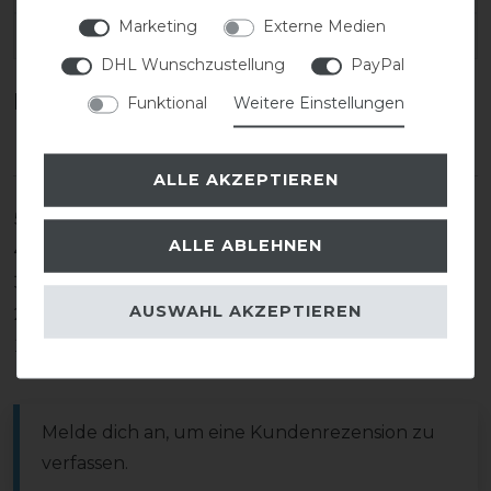
Marketing
Externe Medien
EAN:
DHL Wunschzustellung
PayPal
Kundenrezensionen
(0)
Funktional
Weitere Einstellungen
ALLE AKZEPTIEREN
5
0
ALLE ABLEHNEN
4
0
3
0
AUSWAHL AKZEPTIEREN
2
0
1
0
Melde dich an, um eine Kundenrezension zu
verfassen.