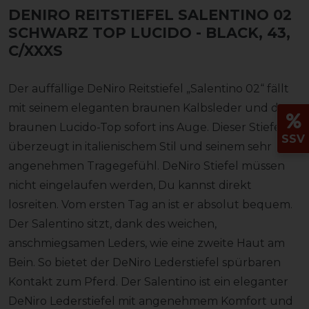
DENIRO REITSTIEFEL SALENTINO 02
SCHWARZ TOP LUCIDO
- BLACK, 43,
C/XXXS
Der auffällige DeNiro Reitstiefel „Salentino 02“ fällt
mit seinem eleganten braunen Kalbsleder und dem
braunen Lucido-Top sofort ins Auge. Dieser Stiefel
SSV
überzeugt in italienischem Stil und seinem sehr
angenehmen Tragegefühl. DeNiro Stiefel müssen
nicht eingelaufen werden, Du kannst direkt
losreiten. Vom ersten Tag an ist er absolut bequem.
Der Salentino sitzt, dank des weichen,
anschmiegsamen Leders, wie eine zweite Haut am
Bein. So bietet der DeNiro Lederstiefel spürbaren
Kontakt zum Pferd. Der Salentino ist ein eleganter
DeNiro Lederstiefel mit angenehmem Komfort und