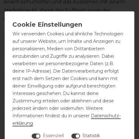
einem Schuhlöffel und das Ausziehen mit einem
Stiefelknecht, damit das Fußbett sowie der
Reißverschluss unversehrt bleiben.
Wir verwenden Cookies und ähnliche Technologien
Wie hat dir die Artikelbeschreibung
auf unserer Website, um Inhalte und Anzeigen zu
gefallen?
personalisieren, Medien von Drittanbietern
einzubinden und Zugriffe zu analysieren. Dabei
verarbeiten wir personenbezogene Daten (z.B.
deine IP-Adresse). Die Datenverarbeitung erfolgt
erst nach dem Setzen der Cookies und kann mit
deiner Einwilligung oder aufgrund berechtigten
Interesses geschehen. Du kannst deine
Zustimmung erteilen oder ablehnen und diese
jederzeit ändern oder widerrufen. Weitere
Varianten-ID:
138508
Informationen findest du in unserer
Daten­schutz­
erklärung
.
SKU:
salentino/02-quick-black/toplucido-43-
Essenziell
Statistik
C/XXXS