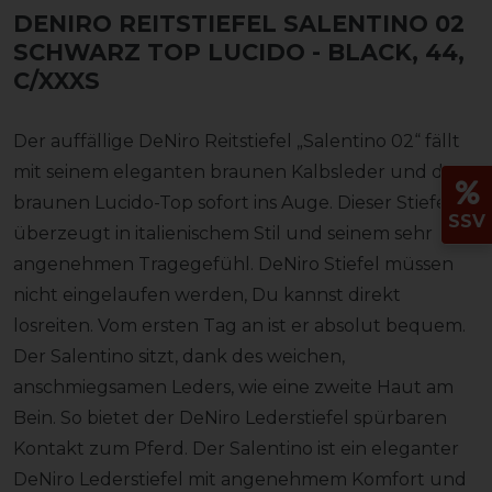
DENIRO REITSTIEFEL SALENTINO 02
SCHWARZ TOP LUCIDO
- BLACK, 44,
C/XXXS
Der auffällige DeNiro Reitstiefel „Salentino 02“ fällt
mit seinem eleganten braunen Kalbsleder und dem
braunen Lucido-Top sofort ins Auge. Dieser Stiefel
SSV
überzeugt in italienischem Stil und seinem sehr
angenehmen Tragegefühl. DeNiro Stiefel müssen
nicht eingelaufen werden, Du kannst direkt
losreiten. Vom ersten Tag an ist er absolut bequem.
Der Salentino sitzt, dank des weichen,
anschmiegsamen Leders, wie eine zweite Haut am
Bein. So bietet der DeNiro Lederstiefel spürbaren
Kontakt zum Pferd. Der Salentino ist ein eleganter
DeNiro Lederstiefel mit angenehmem Komfort und