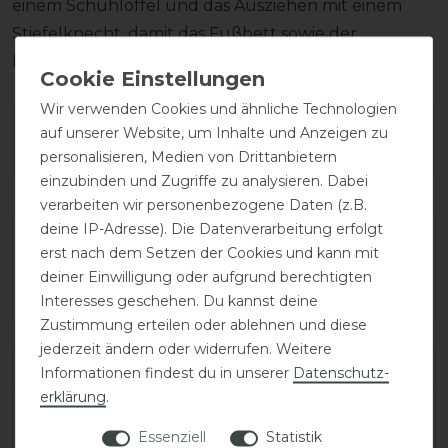
einem Schuhlöffel und das Ausziehen mit einem
Stiefelknecht, damit das Fußbett sowie der
Reißverschluss unversehrt bleiben.
Wir verwenden Cookies und ähnliche Technologien
Wie hat dir die Artikelbeschreibung
auf unserer Website, um Inhalte und Anzeigen zu
gefallen?
personalisieren, Medien von Drittanbietern
einzubinden und Zugriffe zu analysieren. Dabei
verarbeiten wir personenbezogene Daten (z.B.
deine IP-Adresse). Die Datenverarbeitung erfolgt
erst nach dem Setzen der Cookies und kann mit
deiner Einwilligung oder aufgrund berechtigten
Interesses geschehen. Du kannst deine
Zustimmung erteilen oder ablehnen und diese
jederzeit ändern oder widerrufen. Weitere
Varianten-ID:
138509
Informationen findest du in unserer
Daten­schutz­
erklärung
.
SKU:
salentino/02-quick-black/toplucido-44-
Essenziell
Statistik
C/XXXS