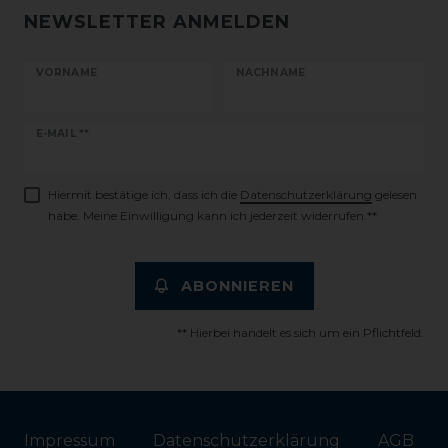
NEWSLETTER ANMELDEN
VORNAME
NACHNAME
Newsletter
E-MAIL **
Honig
Hiermit bestätige ich, dass ich die
Daten­schutz­erklärung
gelesen
habe. Meine Einwilligung kann ich jederzeit widerrufen.**
ABONNIEREN
** Hierbei handelt es sich um ein Pflichtfeld.
Impressum
Daten­schutz­erklärung
AGB