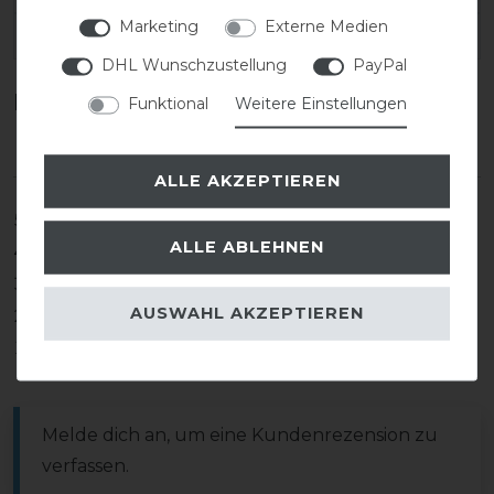
Marketing
Externe Medien
EAN:
DHL Wunschzustellung
PayPal
Kundenrezensionen
(0)
Funktional
Weitere Einstellungen
ALLE AKZEPTIEREN
5
0
ALLE ABLEHNEN
4
0
3
0
AUSWAHL AKZEPTIEREN
2
0
1
0
Melde dich an, um eine Kundenrezension zu
verfassen.