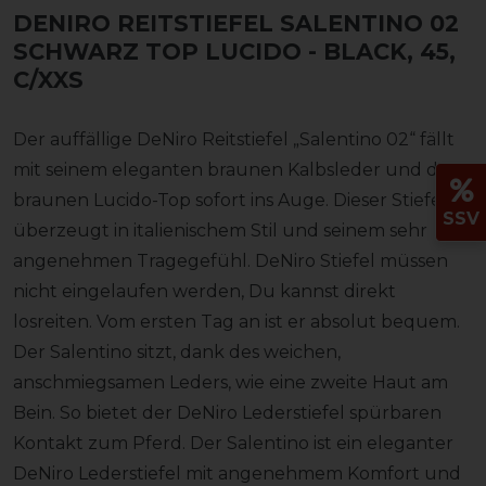
DENIRO REITSTIEFEL SALENTINO 02
SCHWARZ TOP LUCIDO
- BLACK, 45,
C/XXS
Der auffällige DeNiro Reitstiefel „Salentino 02“ fällt
mit seinem eleganten braunen Kalbsleder und dem
braunen Lucido-Top sofort ins Auge. Dieser Stiefel
SSV
überzeugt in italienischem Stil und seinem sehr
angenehmen Tragegefühl. DeNiro Stiefel müssen
nicht eingelaufen werden, Du kannst direkt
losreiten. Vom ersten Tag an ist er absolut bequem.
Der Salentino sitzt, dank des weichen,
anschmiegsamen Leders, wie eine zweite Haut am
Bein. So bietet der DeNiro Lederstiefel spürbaren
Kontakt zum Pferd. Der Salentino ist ein eleganter
DeNiro Lederstiefel mit angenehmem Komfort und