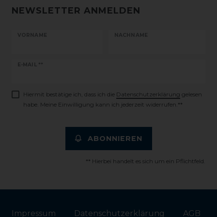
NEWSLETTER ANMELDEN
VORNAME
NACHNAME
Newsletter
E-MAIL **
Honig
Hiermit bestätige ich, dass ich die
Daten­schutz­erklärung
gelesen
habe. Meine Einwilligung kann ich jederzeit widerrufen.**
ABONNIEREN
** Hierbei handelt es sich um ein Pflichtfeld.
Impressum
Daten­schutz­erklärung
AGB