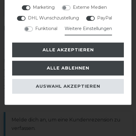
Marketing
Externe Medien
EAN:
DHL Wunschzustellung
PayPal
Kundenrezensionen
(0)
Funktional
Weitere Einstellungen
ALLE AKZEPTIEREN
5
0
ALLE ABLEHNEN
4
0
3
0
AUSWAHL AKZEPTIEREN
2
0
1
0
Melde dich an, um eine Kundenrezension zu
verfassen.