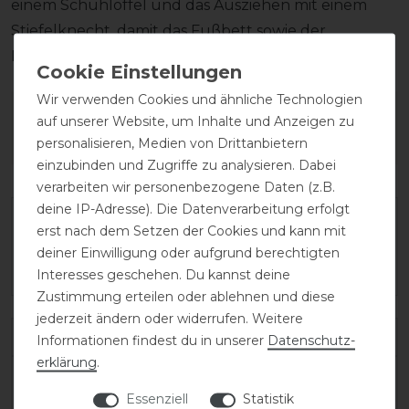
einem Schuhlöffel und das Ausziehen mit einem
Stiefelknecht, damit das Fußbett sowie der
Reißverschluss unversehrt bleiben.
Wir verwenden Cookies und ähnliche Technologien
Wie hat dir die Artikelbeschreibung
auf unserer Website, um Inhalte und Anzeigen zu
gefallen?
personalisieren, Medien von Drittanbietern
einzubinden und Zugriffe zu analysieren. Dabei
verarbeiten wir personenbezogene Daten (z.B.
deine IP-Adresse). Die Datenverarbeitung erfolgt
erst nach dem Setzen der Cookies und kann mit
deiner Einwilligung oder aufgrund berechtigten
Interesses geschehen. Du kannst deine
Zustimmung erteilen oder ablehnen und diese
jederzeit ändern oder widerrufen. Weitere
Varianten-ID:
138515
Informationen findest du in unserer
Daten­schutz­
erklärung
.
SKU:
salentino/02-quick-black/toplucido-45-
Essenziell
Statistik
C/XXS