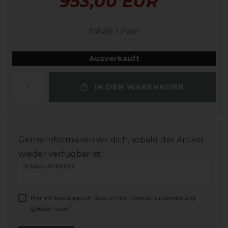
953,00 EUR
Inhalt
1
Paar
Ausverkauft
IN DEN WARENKORB
Gerne informieren wir dich, sobald der Artikel
wieder verfügbar ist.
E-MAIL-ADRESSE
Hiermit bestätige ich, dass ich die
Daten­schutz­erklärung
*
gelesen habe.