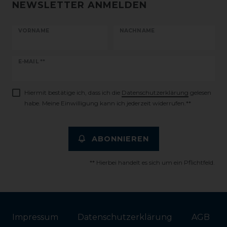
NEWSLETTER ANMELDEN
VORNAME
NACHNAME
Newsletter
E-MAIL **
Honig
Hiermit bestätige ich, dass ich die
Daten­schutz­erklärung
gelesen
habe. Meine Einwilligung kann ich jederzeit widerrufen.**
ABONNIEREN
** Hierbei handelt es sich um ein Pflichtfeld.
Impressum
Daten­schutz­erklärung
AGB