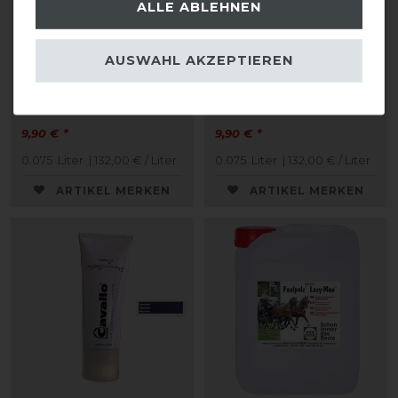
ALLE ABLEHNEN
AUSWAHL AKZEPTIEREN
CAVALLO Care Creme
CAVALLO Care Creme
Schuhcreme 75 ml
Schuhcreme 75 ml
9,90 € *
9,90 € *
0.075
Liter
| 132,00 € / Liter
0.075
Liter
| 132,00 € / Liter
ARTIKEL MERKEN
ARTIKEL MERKEN