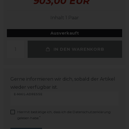
903,00 EUR
Inhalt
1
Paar
Ausverkauft
IN DEN WARENKORB
Gerne informieren wir dich, sobald der Artikel
wieder verfügbar ist.
E-MAIL-ADRESSE
Hiermit bestätige ich, dass ich die
Daten­schutz­erklärung
*
gelesen habe.