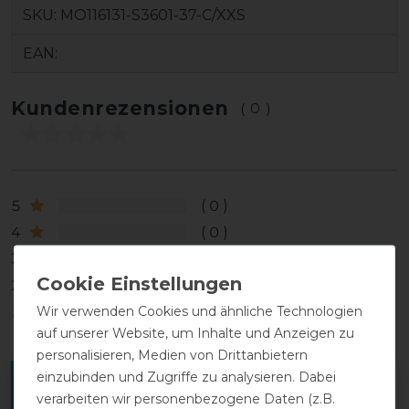
SKU:
MO116131-S3601-37-C/XXS
EAN:
Kundenrezensionen
(0)
5
0
4
0
3
0
2
0
Wir verwenden Cookies und ähnliche Technologien
1
0
auf unserer Website, um Inhalte und Anzeigen zu
personalisieren, Medien von Drittanbietern
einzubinden und Zugriffe zu analysieren. Dabei
Melde dich an, um eine Kundenrezension zu
verarbeiten wir personenbezogene Daten (z.B.