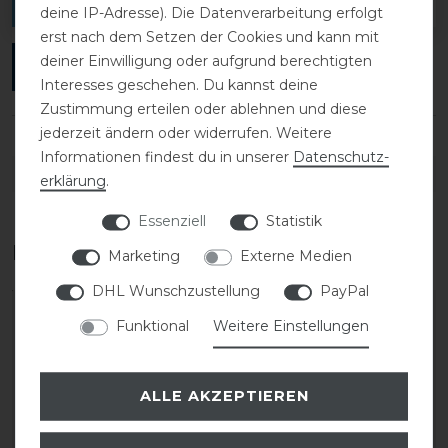
verfassen.
deine IP-Adresse). Die Datenverarbeitung erfolgt
erst nach dem Setzen der Cookies und kann mit
deiner Einwilligung oder aufgrund berechtigten
ANMELDEN
Interesses geschehen. Du kannst deine
Zustimmung erteilen oder ablehnen und diese
jederzeit ändern oder widerrufen. Weitere
Informationen findest du in unserer
Daten­schutz­
DETAILS ZUR PRODUKTSICHERHEIT
erklärung
.
Essenziell
Statistik
Das perfekte Zubehör für dich
Marketing
Externe Medien
DHL Wunschzustellung
PayPal
Funktional
Weitere Einstellungen
ALLE AKZEPTIEREN