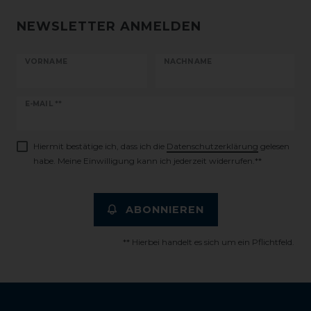
NEWSLETTER ANMELDEN
VORNAME
NACHNAME
Newsletter
E-MAIL **
Honig
Hiermit bestätige ich, dass ich die
Daten­schutz­erklärung
gelesen
habe. Meine Einwilligung kann ich jederzeit widerrufen.**
ABONNIEREN
** Hierbei handelt es sich um ein Pflichtfeld.