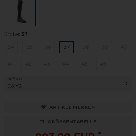
Größe:
37
34
35
36
37
38
39
40
41
42
43
44
45
46
GRÖSSE
ARTIKEL MERKEN
GRÖSSENTABELLE
*