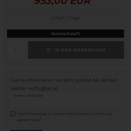
953,00 EUR
Inhalt
1
Paar
Ausverkauft
IN DEN WARENKORB
Gerne informieren wir dich, sobald der Artikel
wieder verfügbar ist.
E-MAIL-ADRESSE
Hiermit bestätige ich, dass ich die
Daten­schutz­erklärung
*
gelesen habe.