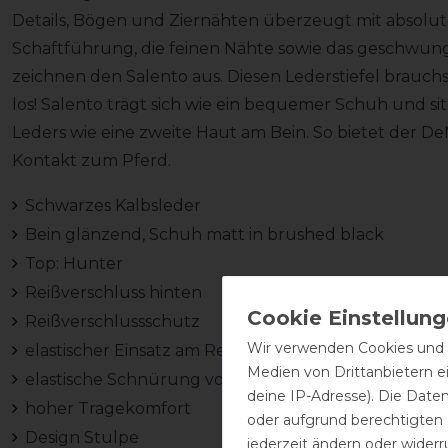
Details, Bögen und Ziernähten überzeugt mit absolut
Schaftführung, die feinen Nähte sowie das geschwunge
zeichnen den Salento aus. Diesen Lederstiefel brauchst
los! Salento trägt sich wie ein bequemer Schuh und 
Leders wie eine zweite Haut am Bein. So bietet der De
Kontakt zum Pferd.
Schwarzes Kalbsleder
Bein glänzend, Schuh matt in brushed black
Top: Hunter
Reißverschluss hinten
Reißverschlussschutz
Wir verwenden Cookies und ä
elastischer Einsatz am Reißverschluss hinten (sorgt 
Medien von Drittanbietern e
elastische Schnürung vorne
deine IP-Adresse). Die Date
hoher Tragekomfort
oder aufgrund berechtigten
Design Stulpe
jederzeit ändern oder widerr