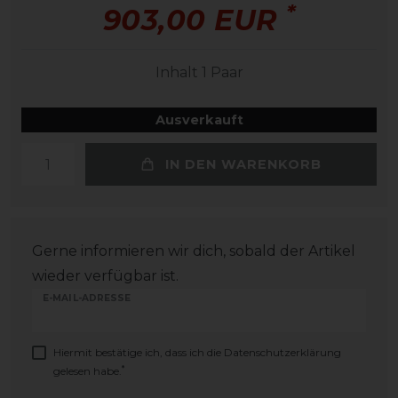
*
903,00 EUR
Inhalt
1
Paar
Ausverkauft
IN DEN WARENKORB
Gerne informieren wir dich, sobald der Artikel
wieder verfügbar ist.
E-MAIL-ADRESSE
Hiermit bestätige ich, dass ich die
Daten­schutz­erklärung
*
gelesen habe.