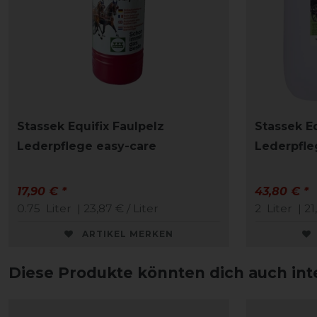
Stassek Equifix Faulpelz
Stassek Eq
Lederpflege easy-care
Lederpfle
17,90 € *
43,80 € *
0.75
Liter
| 23,87 € / Liter
2
Liter
| 21
ARTIKEL MERKEN
Diese Produkte könnten dich auch int