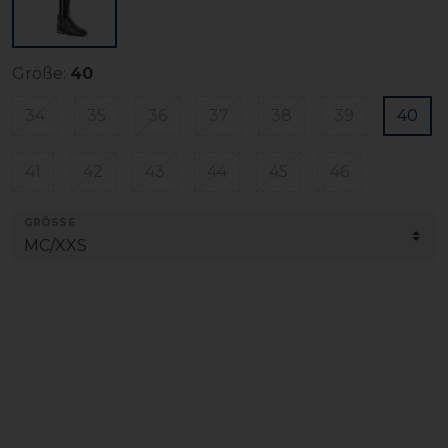
Größe:
40
34
35
36
37
38
39
40
41
42
43
44
45
46
GRÖSSE