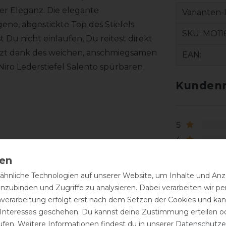
er Eleganz. Die elegante
Varianten-
ne, abgestickte Top des Stiefels
SKU:
MO116
 Du nicht einlaufen, Du reitest direkt
sitzt dank des weichen, anschmiegsamen
EAN:
Niro Lederstiefel Salento spürbaren
Kundenr
5
4
3
2
hnliche Technologien auf unserer Website, um Inhalte und Anze
für eine bessere Passform)
1
inzubinden und Zugriffe zu analysieren. Dabei verarbeiten wir 
nverarbeitung erfolgt erst nach dem Setzen der Cookies und kann
 Interesses geschehen. Du kannst deine Zustimmung erteilen o
ufen. Weitere Informationen findest du in unserer
Daten­schutz­e