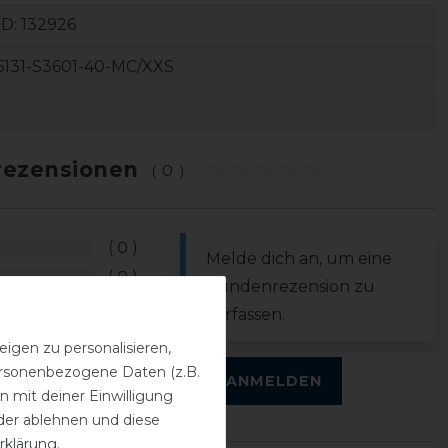
ID:
132926
131-S3601-40-MC/XXS
ezensionen
(0)
0
Melde dich an, um eine
0
Kundenrezension zu
0
verfassen.
0
igen zu personalisieren,
0
personenbezogene Daten (z.B.
ANMELDEN
 mit deiner Einwilligung
der ablehnen und diese
rklärung
.