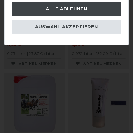
ALLE ABLEHNEN
Stassek Equifix Faulpelz
CAVALLO Care Creme
AUSWAHL AKZEPTIEREN
Lederpflege easy-care
Schuhcreme 75 ml
17,90 € *
9,90 € *
0.75
Liter
| 23,87 € / Liter
0.075
Liter
| 132,00 € / Liter
ARTIKEL MERKEN
ARTIKEL MERKEN