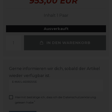
953,00 EUR
Inhalt
1
Paar
Ausverkauft
IN DEN WARENKORB
Gerne informieren wir dich, sobald der Artikel
wieder verfügbar ist.
E-MAIL-ADRESSE
Hiermit bestätige ich, dass ich die
Daten­schutz­erklärung
*
gelesen habe.