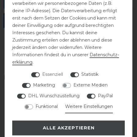
verfassen.
verarbeiten wir personenbezogene Daten (z.B.
deine IP-Adresse). Die Datenverarbeitung erfolgt
erst nach dem Setzen der Cookies und kann mit
ANMELDEN
deiner Einwilligung oder aufgrund berechtigten
Interesses geschehen. Du kannst deine
Zustimmung erteilen oder ablehnen und diese
jederzeit ändern oder widerrufen. Weitere
DETAILS ZUR PRODUKTSICHERHEIT
Informationen findest du in unserer
Daten­schutz­
erklärung
.
Essenziell
Statistik
Das perfekte Zubehör für dich
Marketing
Externe Medien
DHL Wunschzustellung
PayPal
Funktional
Weitere Einstellungen
ALLE AKZEPTIEREN