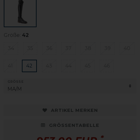
Größe:
42
34
35
36
37
38
39
40
41
42
43
44
45
46
GRÖSSE
ARTIKEL MERKEN
GRÖSSENTABELLE
*