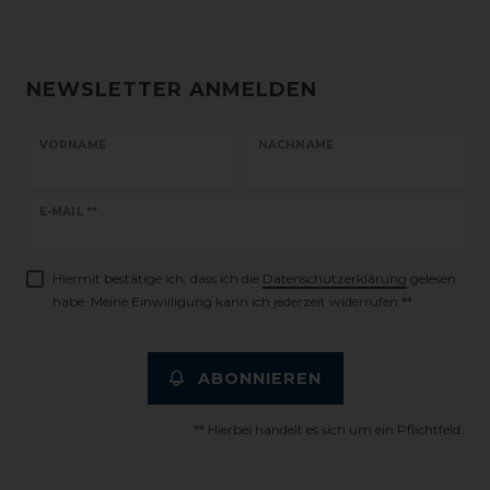
NEWSLETTER ANMELDEN
VORNAME
NACHNAME
Newsletter
E-MAIL **
Honig
Hiermit bestätige ich, dass ich die
Daten­schutz­erklärung
gelesen
habe. Meine Einwilligung kann ich jederzeit widerrufen.**
ABONNIEREN
** Hierbei handelt es sich um ein Pflichtfeld.