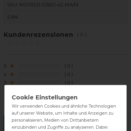
SKU:
MO116131-S3601-42-MA/M
EAN:
Kundenrezensionen
(0)
5
0
4
0
3
0
2
0
1
0
Wir verwenden Cookies und ähnliche Technologien
auf unserer Website, um Inhalte und Anzeigen zu
personalisieren, Medien von Drittanbietern
Melde dich an, um eine Kundenrezension zu
einzubinden und Zugriffe zu analysieren. Dabei