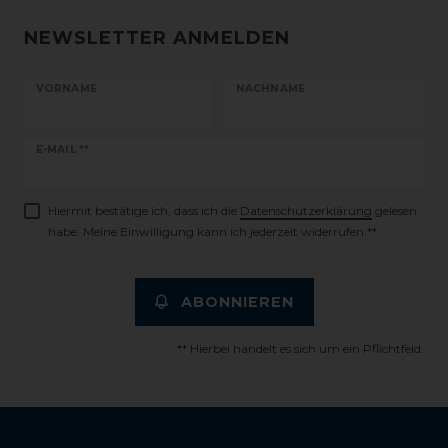
NEWSLETTER ANMELDEN
VORNAME
NACHNAME
Newsletter
E-MAIL **
Honig
Hiermit bestätige ich, dass ich die
Daten­schutz­erklärung
gelesen
habe. Meine Einwilligung kann ich jederzeit widerrufen.**
ABONNIEREN
** Hierbei handelt es sich um ein Pflichtfeld.