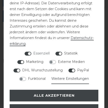
verfassen.
deine IP-Adresse). Die Datenverarbeitung erfolgt
erst nach dem Setzen der Cookies und kann mit
deiner Einwilligung oder aufgrund berechtigten
ANMELDEN
Interesses geschehen. Du kannst deine
Zustimmung erteilen oder ablehnen und diese
jederzeit ändern oder widerrufen. Weitere
Informationen findest du in unserer
Daten­schutz­
DETAILS ZUR PRODUKTSICHERHEIT
erklärung
.
Essenziell
Statistik
Das perfekte Zubehör für dich
Marketing
Externe Medien
DHL Wunschzustellung
PayPal
Funktional
Weitere Einstellungen
ALLE AKZEPTIEREN