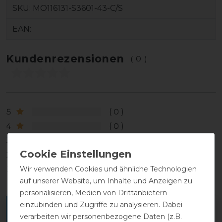
SKU:
MO116131-S3601-43-C/S
EAN:
Kundenrezensionen
(0)
5
0
4
0
3
0
2
0
Wir verwenden Cookies und ähnliche Technologien
1
0
auf unserer Website, um Inhalte und Anzeigen zu
personalisieren, Medien von Drittanbietern
einzubinden und Zugriffe zu analysieren. Dabei
Melde dich an, um eine Kundenrezension zu
verarbeiten wir personenbezogene Daten (z.B.