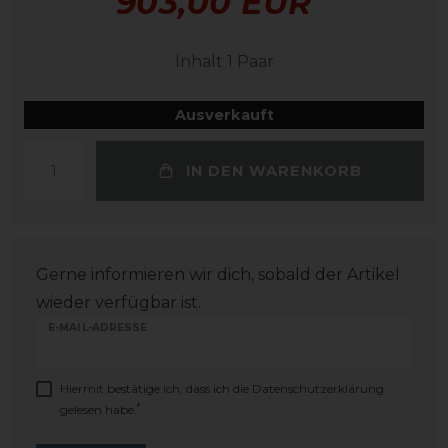
903,00 EUR
Inhalt
1
Paar
Ausverkauft
IN DEN WARENKORB
Gerne informieren wir dich, sobald der Artikel
wieder verfügbar ist.
E-MAIL-ADRESSE
Hiermit bestätige ich, dass ich die
Daten­schutz­erklärung
*
gelesen habe.