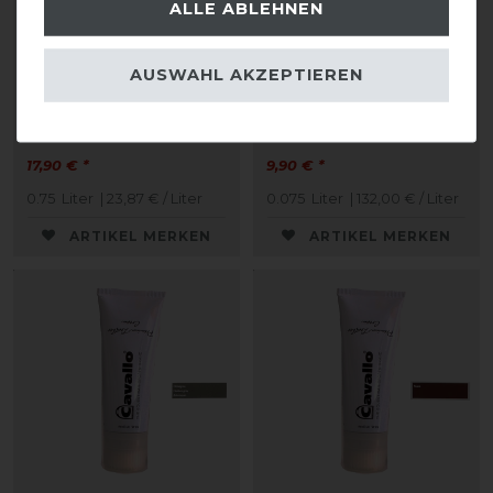
ALLE ABLEHNEN
AUSWAHL AKZEPTIEREN
Stassek Equifix Faulpelz
CAVALLO Care Creme
Lederpflege easy-care
Schuhcreme 75 ml
17,90 € *
9,90 € *
0.75
Liter
| 23,87 € / Liter
0.075
Liter
| 132,00 € / Liter
ARTIKEL MERKEN
ARTIKEL MERKEN