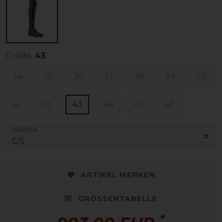
Größe:
43
34
35
36
37
38
39
40
41
42
43
44
45
46
GRÖSSE
ARTIKEL MERKEN
GRÖSSENTABELLE
*