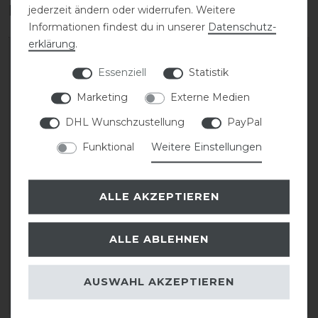
Das perfekte Zubehör für dich
jederzeit ändern oder widerrufen. Weitere
Informationen findest du in unserer
Daten­schutz­
erklärung
.
Essenziell
Statistik
Marketing
Externe Medien
DHL Wunschzustellung
PayPal
Funktional
Weitere Einstellungen
ALLE AKZEPTIEREN
CAVALLO Care Creme
Stassek Equifix Faulpelz
Schuhcreme 75 ml
Lederpflege easy-care
ALLE ABLEHNEN
9,90 € *
43,80 € *
0.075
Liter
| 132,00 € / Liter
2
Liter
| 21,90 € / Liter
AUSWAHL AKZEPTIEREN
ARTIKEL MERKEN
ARTIKEL MERKEN