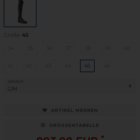
Größe:
45
34
35
36
37
38
39
40
41
42
43
44
45
46
GRÖSSE
ARTIKEL MERKEN
GRÖSSENTABELLE
*