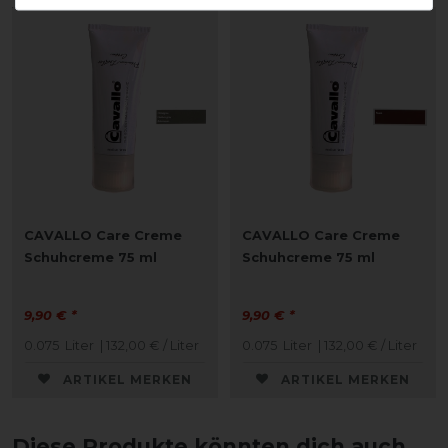
CAVALLO Care Creme
CAVALLO Care Creme
Schuhcreme 75 ml
Schuhcreme 75 ml
9,90 € *
9,90 € *
0.075
Liter
| 132,00 € / Liter
0.075
Liter
| 132,00 € / Liter
ARTIKEL MERKEN
ARTIKEL MERKEN
Diese Produkte könnten dich auch