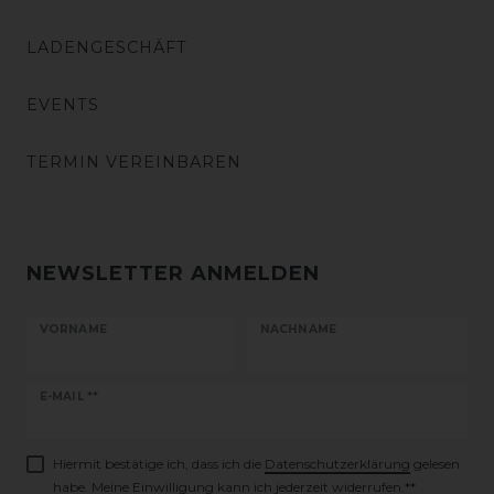
LADENGESCHÄFT
EVENTS
TERMIN VEREINBAREN
NEWSLETTER ANMELDEN
VORNAME
NACHNAME
Newsletter
E-MAIL **
Honig
Hiermit bestätige ich, dass ich die
Daten­schutz­erklärung
gelesen
habe. Meine Einwilligung kann ich jederzeit widerrufen.**