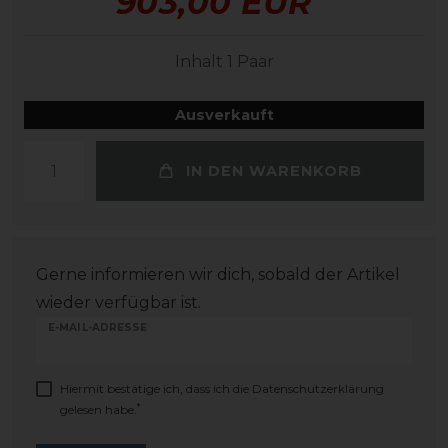
903,00 EUR
Inhalt
1
Paar
Ausverkauft
IN DEN WARENKORB
Gerne informieren wir dich, sobald der Artikel
wieder verfügbar ist.
E-MAIL-ADRESSE
Hiermit bestätige ich, dass ich die
Daten­schutz­erklärung
*
gelesen habe.