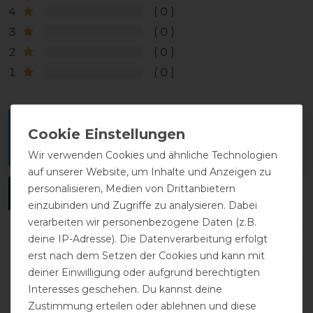
4
0
3
0
2
0
1
0
Melde dich an, um eine Kundenrezension zu
verfassen.
Wir verwenden Cookies und ähnliche Technologien
auf unserer Website, um Inhalte und Anzeigen zu
personalisieren, Medien von Drittanbietern
ANMELDEN
einzubinden und Zugriffe zu analysieren. Dabei
verarbeiten wir personenbezogene Daten (z.B.
deine IP-Adresse). Die Datenverarbeitung erfolgt
erst nach dem Setzen der Cookies und kann mit
DETAILS ZUR PRODUKTSICHERHEIT
deiner Einwilligung oder aufgrund berechtigten
Interesses geschehen. Du kannst deine
Zustimmung erteilen oder ablehnen und diese