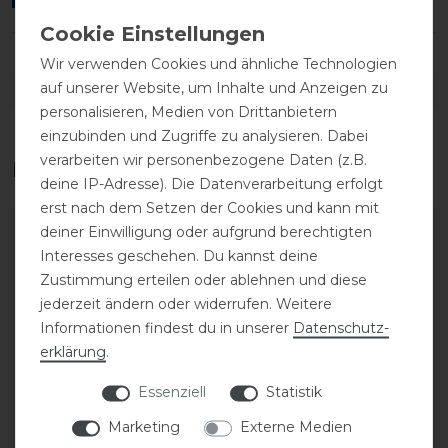
Wir verwenden Cookies und ähnliche Technologien
auf unserer Website, um Inhalte und Anzeigen zu
DETAILS ZUR PRODUKTSICHERHEIT
personalisieren, Medien von Drittanbietern
einzubinden und Zugriffe zu analysieren. Dabei
verarbeiten wir personenbezogene Daten (z.B.
Das perfekte Zubehör für dich
deine IP-Adresse). Die Datenverarbeitung erfolgt
erst nach dem Setzen der Cookies und kann mit
deiner Einwilligung oder aufgrund berechtigten
Interesses geschehen. Du kannst deine
Zustimmung erteilen oder ablehnen und diese
jederzeit ändern oder widerrufen. Weitere
Informationen findest du in unserer
Daten­schutz­
erklärung
.
Essenziell
Statistik
Marketing
Externe Medien
Stassek Equifix Faulpelz
CAVALLO Care Creme