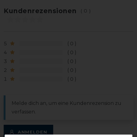
Kundenrezensionen
(0)
5
0
4
0
3
0
2
0
1
0
Melde dich an, um eine Kundenrezension zu
verfassen.
ANMELDEN