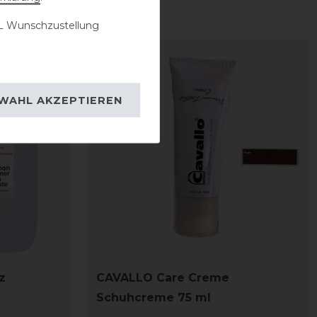
 Wunschzustellung
WAHL AKZEPTIEREN
z
CAVALLO Care Creme
Schuhcreme 75 ml