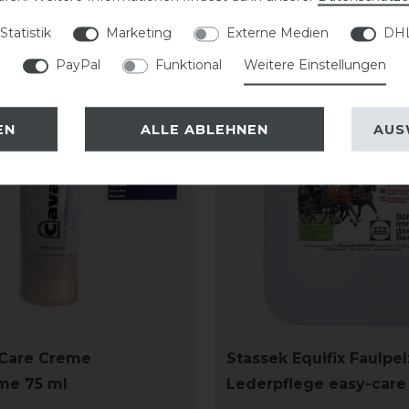
Statistik
Marketing
Externe Medien
DHL
PayPal
Funktional
Weitere Einstellungen
EN
ALLE ABLEHNEN
AUS
Care Creme
Stassek Equifix Faulpel
me 75 ml
Lederpflege easy-care