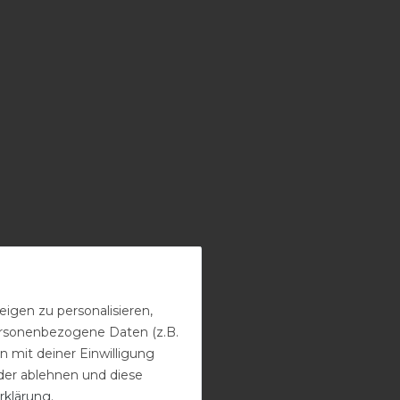
igen zu personalisieren,
personenbezogene Daten (z.B.
 mit deiner Einwilligung
der ablehnen und diese
rklärung
.