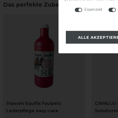
Das perfekte Zubehör für dich
Essenziell
ALLE AKZEPTIER
Stassek Equifix Faulpelz
CAVALLO 
Lederpflege easy-care
Schuhcre