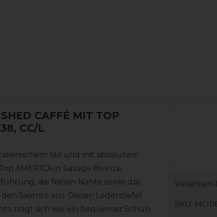
USHED CAFFÉ MIT TOP
 38, CC/L
italienischem Stil und mit absolutem
Top AMERICA in Savage Bronze
führung, die feinen Nähte sowie das
Varianten-
den Salento aus. Diesen Lederstiefel
SKU:
MO116
lento trägt sich wie ein bequemer Schuh