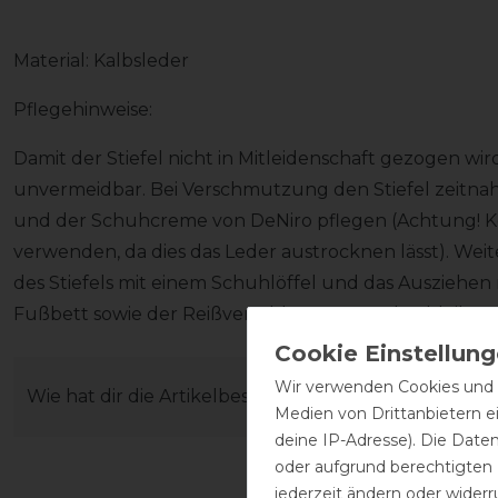
Material: Kalbsleder
Pflegehinweise:
Damit der Stiefel nicht in Mitleidenschaft gezogen wir
unvermeidbar. Bei Verschmutzung den Stiefel zeitna
und der Schuhcreme von DeNiro pflegen (Achtung! Kei
verwenden, da dies das Leder austrocknen lässt). Wei
des Stiefels mit einem Schuhlöffel und das Ausziehen 
Fußbett sowie der Reißverschluss unversehrt bleiben
Wir verwenden Cookies und ä
Wie hat dir die Artikelbeschreibung gefallen?
Medien von Drittanbietern e
deine IP-Adresse). Die Date
oder aufgrund berechtigten
jederzeit ändern oder widerr