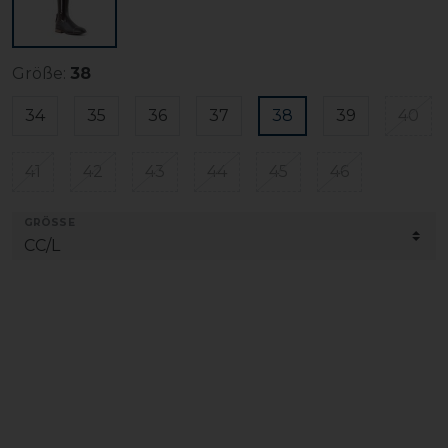
Größe:
38
34
35
36
37
38
39
40
41
42
43
44
45
46
GRÖSSE