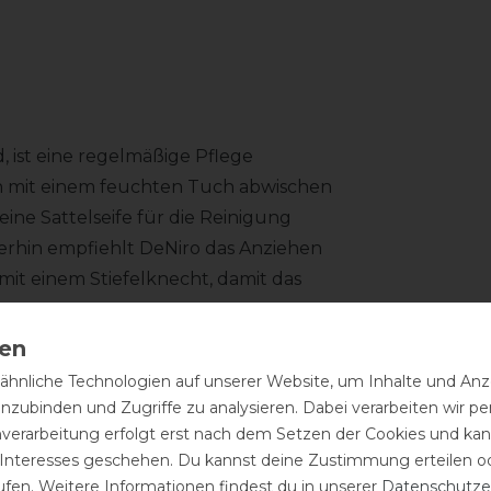
d, ist eine regelmäßige Pflege
h mit einem feuchten Tuch abwischen
ne Sattelseife für die Reinigung
terhin empfiehlt DeNiro das Anziehen
mit einem Stiefelknecht, damit das
.
hnliche Technologien auf unserer Website, um Inhalte und Anze
inzubinden und Zugriffe zu analysieren. Dabei verarbeiten wir 
nverarbeitung erfolgt erst nach dem Setzen der Cookies und kann
 Interesses geschehen. Du kannst deine Zustimmung erteilen o
ufen. Weitere Informationen findest du in unserer
Daten­schutz­e