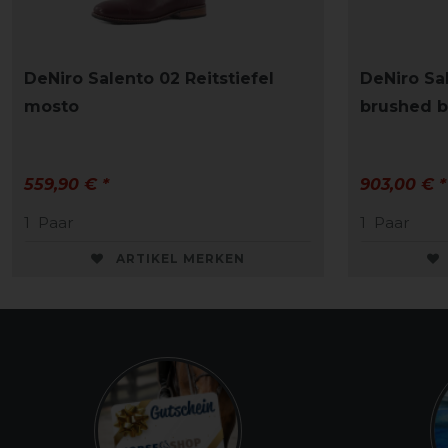
DeNiro Salento 02 Reitstiefel
DeNiro Sal
mosto
brushed b
559,90 € *
903,00 € *
1
Paar
1
Paar
ARTIKEL MERKEN