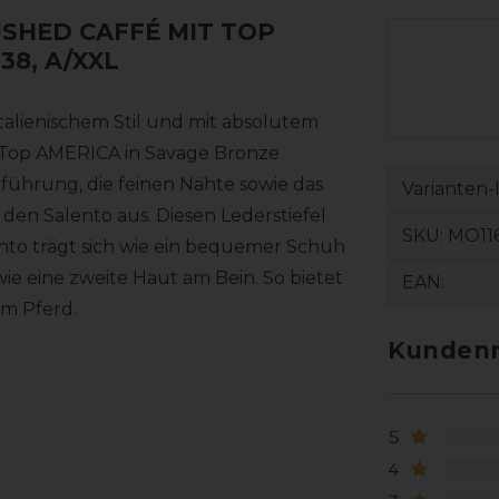
USHED CAFFÉ MIT TOP
 38, A/XXL
italienischem Stil und mit absolutem
Top AMERICA in Savage Bronze
führung, die feinen Nähte sowie das
Varianten-
den Salento aus. Diesen Lederstiefel
SKU:
MO116
lento trägt sich wie ein bequemer Schuh
e eine zweite Haut am Bein. So bietet
EAN:
um Pferd.
Kundenr
5
4