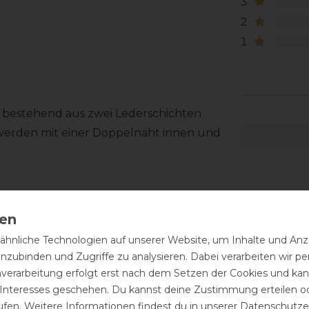
3
2
1
 bestehend aus zwei Lederschichten
 werden mit einer Doppelnaht innen und
hnliche Technologien auf unserer Website, um Inhalte und Anze
inzubinden und Zugriffe zu analysieren. Dabei verarbeiten wir 
d, ist eine regelmäßige Pflege
nverarbeitung erfolgt erst nach dem Setzen der Cookies und kann
h mit einem feuchten Tuch abwischen
 Interesses geschehen. Du kannst deine Zustimmung erteilen o
ne Sattelseife für die Reinigung
ufen. Weitere Informationen findest du in unserer
Daten­schutz­e