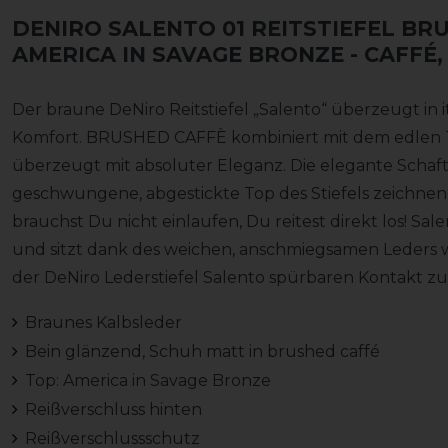
DENIRO SALENTO 01 REITSTIEFEL BR
AMERICA IN SAVAGE BRONZE
- CAFFÉ,
Der braune DeNiro Reitstiefel „Salento“ überzeugt in 
Komfort. BRUSHED CAFFÈ kombiniert mit dem edlen 
überzeugt mit absoluter Eleganz. Die elegante Schaft
geschwungene, abgestickte Top des Stiefels zeichnen 
brauchst Du nicht einlaufen, Du reitest direkt los! Sa
und sitzt dank des weichen, anschmiegsamen Leders wi
der DeNiro Lederstiefel Salento spürbaren Kontakt z
Braunes Kalbsleder
Bein glänzend, Schuh matt in brushed caffé
Top: America in Savage Bronze
Reißverschluss hinten
Reißverschlussschutz