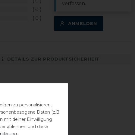
0
verfassen.
0
0
ANMELDEN
DETAILS ZUR PRODUKTSICHERHEIT
igen zu personalisieren,
personenbezogene Daten (z.B.
 mit deiner Einwilligung
der ablehnen und diese
rklärung
.