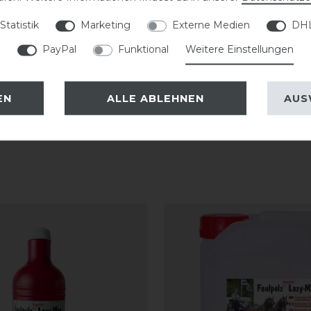
terhin empfiehlt DeNiro das Anziehen
Statistik
Marketing
Externe Medien
DHL
mit einem Stiefelknecht, damit das
PayPal
Funktional
Weitere Einstellungen
.
EN
ALLE ABLEHNEN
AUS