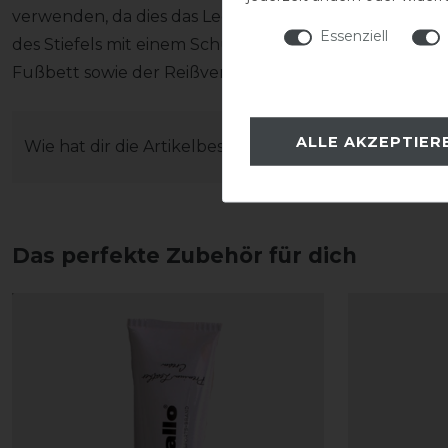
verwenden, da dies das Leder austrocknen lässt). Wei
Essenziell
des Stiefels mit einem Schuhlöffel und das Ausziehen 
Fußbett sowie der Reißverschluss unversehrt bleiben
ALLE AKZEPTIER
Wie hat dir die Artikelbeschreibung gefallen?
Das perfekte Zubehör für dich