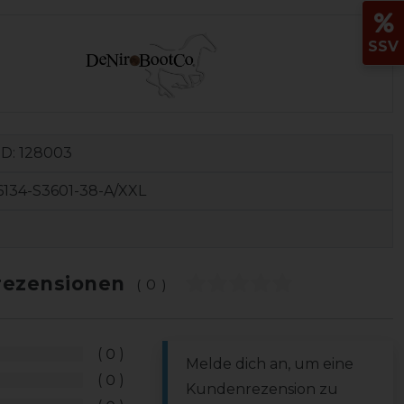
SSV
ID:
128003
134-S3601-38-A/XXL
ezensionen
(0)
0
Melde dich an, um eine
0
Kundenrezension zu