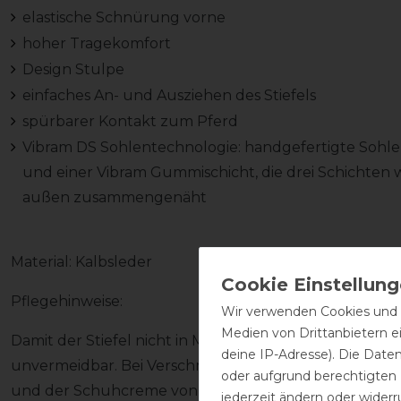
elastische Schnürung vorne
hoher Tragekomfort
Design Stulpe
einfaches An- und Ausziehen des Stiefels
spürbarer Kontakt zum Pferd
Vibram DS Sohlentechnologie: handgefertigte Sohle
und einer Vibram Gummischicht, die drei Schichten
außen zusammengenäht
Material: Kalbsleder
Pflegehinweise:
Wir verwenden Cookies und ä
Medien von Drittanbietern e
Damit der Stiefel nicht in Mitleidenschaft gezogen wir
deine IP-Adresse). Die Date
unvermeidbar. Bei Verschmutzung den Stiefel zeitna
oder aufgrund berechtigten
und der Schuhcreme von DeNiro pflegen (Achtung! Kei
jederzeit ändern oder widerr