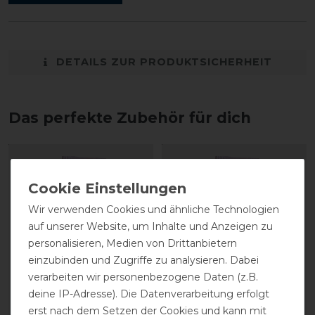
DETAILS ZUR PRODUKTSICHERHEIT
Das perfekte Zubehör für dich
Wir verwenden Cookies und ähnliche Technologien
auf unserer Website, um Inhalte und Anzeigen zu
personalisieren, Medien von Drittanbietern
einzubinden und Zugriffe zu analysieren. Dabei
verarbeiten wir personenbezogene Daten (z.B.
deine IP-Adresse). Die Datenverarbeitung erfolgt
CAVALLO Care Creme
CAVALLO Care Creme
erst nach dem Setzen der Cookies und kann mit