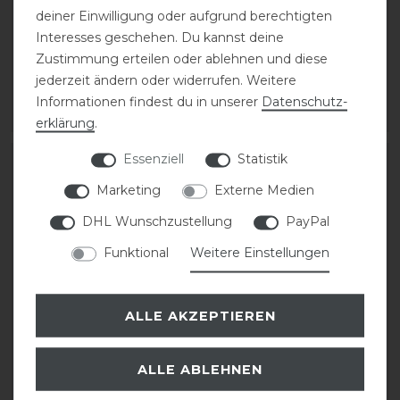
Schuhcreme 75 ml
Schuhcreme 75 ml
deiner Einwilligung oder aufgrund berechtigten
Interesses geschehen. Du kannst deine
Zustimmung erteilen oder ablehnen und diese
9,90 € *
9,90 € *
jederzeit ändern oder widerrufen. Weitere
0.075
Liter
| 132,00 € / Liter
0.075
Liter
| 132,00 € / Liter
Informationen findest du in unserer
Daten­schutz­
ARTIKEL MERKEN
ARTIKEL MERKEN
erklärung
.
Essenziell
Statistik
Marketing
Externe Medien
DHL Wunschzustellung
PayPal
Funktional
Weitere Einstellungen
ALLE AKZEPTIEREN
Stassek Equifix Faulpelz
Stassek Equifix Faulpelz
Lederpflege easy-care
Lederpflege easy-care
ALLE ABLEHNEN