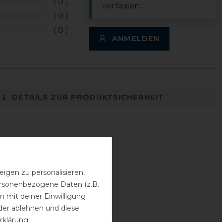
0
verfassen.
0
0
ANMELDEN
DETAILS ZUR PRODUKTSICHERHEIT
igen zu personalisieren,
personenbezogene Daten (z.B.
 mit deiner Einwilligung
der ablehnen und diese
rklärung
.