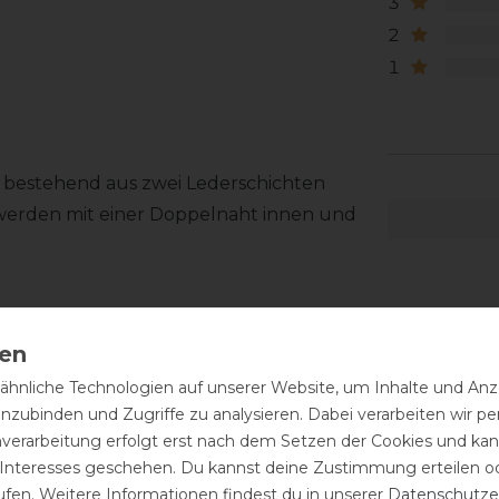
3
2
1
 bestehend aus zwei Lederschichten
 werden mit einer Doppelnaht innen und
hnliche Technologien auf unserer Website, um Inhalte und Anze
inzubinden und Zugriffe zu analysieren. Dabei verarbeiten wir 
d, ist eine regelmäßige Pflege
nverarbeitung erfolgt erst nach dem Setzen der Cookies und kann
h mit einem feuchten Tuch abwischen
 Interesses geschehen. Du kannst deine Zustimmung erteilen o
ne Sattelseife für die Reinigung
ufen. Weitere Informationen findest du in unserer
Daten­schutz­e