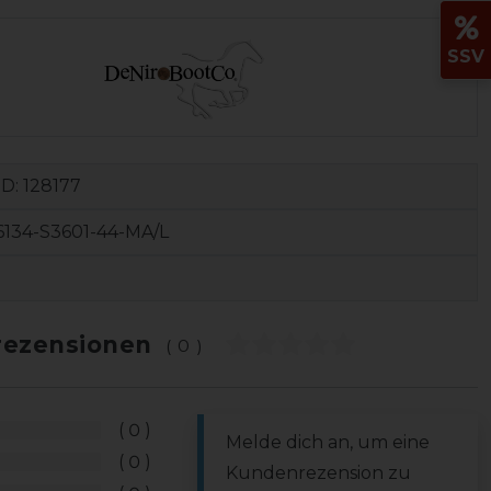
SSV
ID:
128177
134-S3601-44-MA/L
ezensionen
(0)
0
Melde dich an, um eine
0
Kundenrezension zu