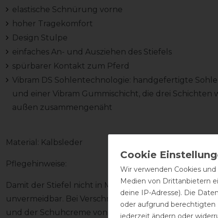
elastische Schnürung vorne
hoher Tragekomfort
Design Stulpe
einfaches An- und Ausziehen des Stiefels
spürbarer Kontakt zum Pferd
Vibram DS Sohlentechnologie: handgefertigte Sohle
und einer Vibram Gummischicht, die drei Schichten
außen zusammengenäht
Material: Kalbsleder
Pflegehinweise:
Wir verwenden Cookies und ä
Medien von Drittanbietern e
Damit der Stiefel nicht in Mitleidenschaft gezogen wir
deine IP-Adresse). Die Date
unvermeidbar. Bei Verschmutzung den Stiefel zeitna
oder aufgrund berechtigten
und der Schuhcreme von DeNiro pflegen (Achtung! Kei
jederzeit ändern oder widerr