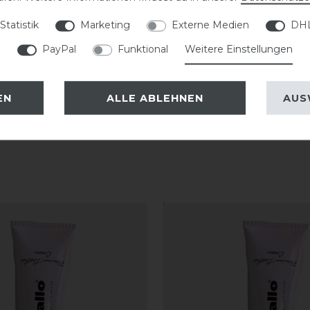
terhin empfiehlt DeNiro das Anziehen
Statistik
Marketing
Externe Medien
DHL
mit einem Stiefelknecht, damit das
PayPal
Funktional
Weitere Einstellungen
.
EN
ALLE ABLEHNEN
AUS