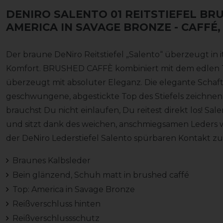
DENIRO SALENTO 01 REITSTIEFEL BR
AMERICA IN SAVAGE BRONZE
- CAFFÉ,
Der braune DeNiro Reitstiefel „Salento“ überzeugt in 
Komfort. BRUSHED CAFFÈ kombiniert mit dem edlen 
überzeugt mit absoluter Eleganz. Die elegante Schaft
geschwungene, abgestickte Top des Stiefels zeichnen 
brauchst Du nicht einlaufen, Du reitest direkt los! Sa
und sitzt dank des weichen, anschmiegsamen Leders wi
der DeNiro Lederstiefel Salento spürbaren Kontakt z
Braunes Kalbsleder
Bein glänzend, Schuh matt in brushed caffé
Top: America in Savage Bronze
Reißverschluss hinten
Reißverschlussschutz