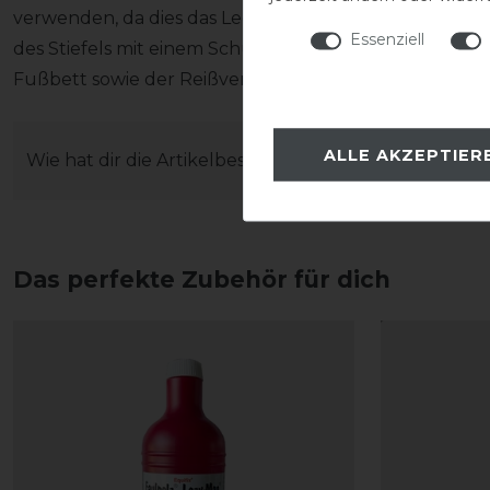
verwenden, da dies das Leder austrocknen lässt). Wei
Essenziell
des Stiefels mit einem Schuhlöffel und das Ausziehen 
Fußbett sowie der Reißverschluss unversehrt bleiben
ALLE AKZEPTIER
Wie hat dir die Artikelbeschreibung gefallen?
Das perfekte Zubehör für dich