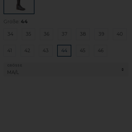
Größe:
44
34
35
36
37
38
39
40
41
42
43
44
45
46
GRÖSSE