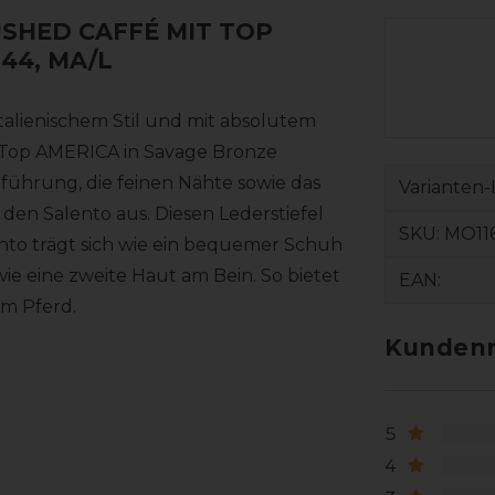
USHED CAFFÉ MIT TOP
 44, MA/L
italienischem Stil und mit absolutem
Top AMERICA in Savage Bronze
führung, die feinen Nähte sowie das
Varianten-
den Salento aus. Diesen Lederstiefel
SKU:
MO116
lento trägt sich wie ein bequemer Schuh
e eine zweite Haut am Bein. So bietet
EAN:
um Pferd.
Kundenr
5
4