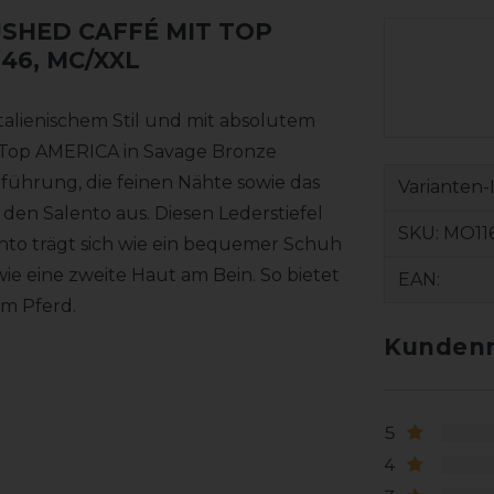
USHED CAFFÉ MIT TOP
 46, MC/XXL
italienischem Stil und mit absolutem
Top AMERICA in Savage Bronze
führung, die feinen Nähte sowie das
Varianten-
den Salento aus. Diesen Lederstiefel
SKU:
MO11
lento trägt sich wie ein bequemer Schuh
e eine zweite Haut am Bein. So bietet
EAN:
um Pferd.
Kundenr
5
4