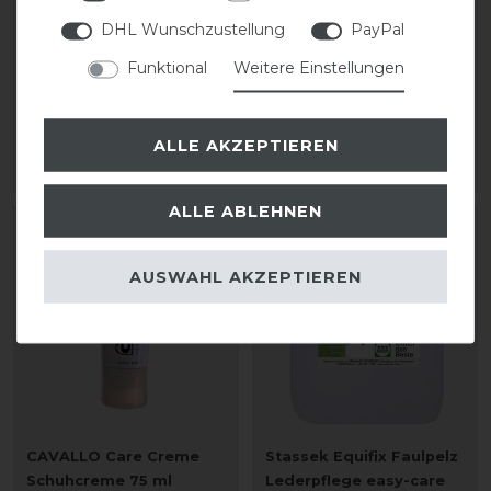
CAVALLO Care Creme
CAVALLO Care Creme
DHL Wunschzustellung
PayPal
Schuhcreme 75 ml
Schuhcreme 75 ml
Funktional
Weitere Einstellungen
9,90 € *
9,90 € *
0.075
Liter
| 132,00 € / Liter
0.075
Liter
| 132,00 € / Liter
ALLE AKZEPTIEREN
ARTIKEL MERKEN
ARTIKEL MERKEN
ALLE ABLEHNEN
AUSWAHL AKZEPTIEREN
CAVALLO Care Creme
Stassek Equifix Faulpelz
Schuhcreme 75 ml
Lederpflege easy-care