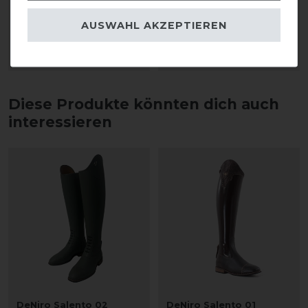
9,90 € *
43,80 € *
AUSWAHL AKZEPTIEREN
0.075
Liter
| 132,00 € / Liter
2
Liter
| 21,90 € / Liter
ARTIKEL MERKEN
ARTIKEL MERKEN
Diese Produkte könnten dich auch
interessieren
DeNiro Salento 02
DeNiro Salento 01