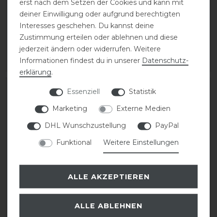
erst nach dem Setzen der Cookies und kann mit
Schuhcreme 75 ml
Schuhcreme 75 ml
deiner Einwilligung oder aufgrund berechtigten
Interesses geschehen. Du kannst deine
9,90 € *
9,90 € *
Zustimmung erteilen oder ablehnen und diese
0.075
Liter
| 132,00 € / Liter
0.075
Liter
| 132,00 € / Liter
jederzeit ändern oder widerrufen. Weitere
Informationen findest du in unserer
Daten­schutz­
ARTIKEL MERKEN
ARTIKEL MERKEN
erklärung
.
Essenziell
Statistik
Marketing
Externe Medien
DHL Wunschzustellung
PayPal
Funktional
Weitere Einstellungen
ALLE AKZEPTIEREN
CAVALLO Care Creme
Stassek Equifix Faulpelz
Schuhcreme 75 ml
Lederpflege easy-care
ALLE ABLEHNEN