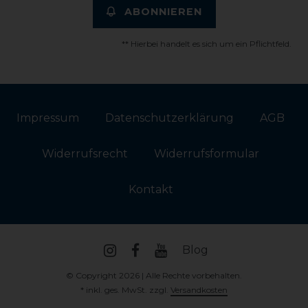
ABONNIEREN
** Hierbei handelt es sich um ein Pflichtfeld.
Impressum
Daten­schutz­erklärung
AGB
Widerrufs­recht
Widerrufs­formular
Kontakt
Blog
© Copyright 2026 | Alle Rechte vorbehalten.
* inkl. ges. MwSt. zzgl.
Versandkosten