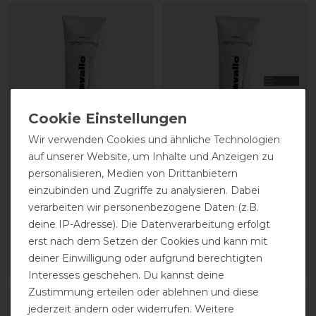
Wir verwenden Cookies und ähnliche Technologien
auf unserer Website, um Inhalte und Anzeigen zu
CAVALLO Care Creme
CAVALLO Care Creme
personalisieren, Medien von Drittanbietern
Schuhcreme 75 ml
Schuhcreme 75 ml
einzubinden und Zugriffe zu analysieren. Dabei
verarbeiten wir personenbezogene Daten (z.B.
9,90 € *
9,90 € *
deine IP-Adresse). Die Datenverarbeitung erfolgt
erst nach dem Setzen der Cookies und kann mit
0.075
Liter
| 132,00 € / Liter
0.075
Liter
| 132,00 € / Liter
deiner Einwilligung oder aufgrund berechtigten
ARTIKEL MERKEN
ARTIKEL MERKEN
Interesses geschehen. Du kannst deine
Zustimmung erteilen oder ablehnen und diese
jederzeit ändern oder widerrufen. Weitere