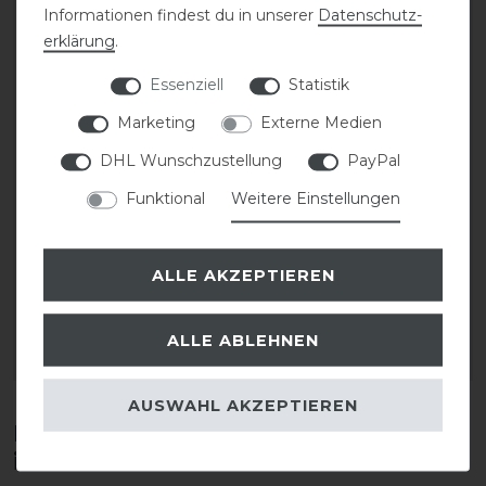
Informationen findest du in unserer
Daten­schutz­
erklärung
.
Essenziell
Statistik
Marketing
Externe Medien
DHL Wunschzustellung
PayPal
Funktional
Weitere Einstellungen
Stassek Equifix Faulpelz
Stassek Equifix Faulpelz
Lederpflege easy-care
Lederpflege easy-care
ALLE AKZEPTIEREN
17,90 € *
43,80 € *
0.75
Liter
| 23,87 € / Liter
2
Liter
| 21,90 € / Liter
ALLE ABLEHNEN
ARTIKEL MERKEN
ARTIKEL MERKEN
AUSWAHL AKZEPTIEREN
Diese Produkte könnten dich auch
interessieren