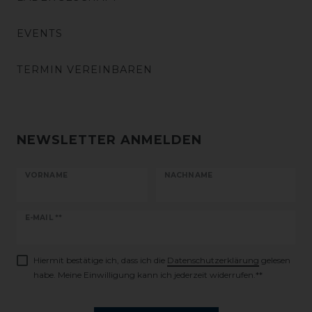
EVENTS
TERMIN VEREINBAREN
NEWSLETTER ANMELDEN
VORNAME
NACHNAME
Newsletter
E-MAIL **
Honig
Hiermit bestätige ich, dass ich die
Daten­schutz­erklärung
gelesen
habe. Meine Einwilligung kann ich jederzeit widerrufen.**