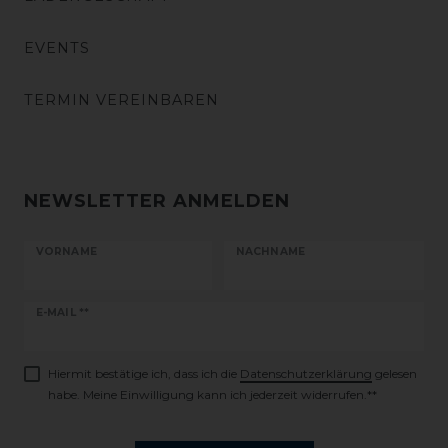
EVENTS
TERMIN VEREINBAREN
NEWSLETTER ANMELDEN
VORNAME
NACHNAME
Newsletter
E-MAIL **
Honig
Hiermit bestätige ich, dass ich die
Daten­schutz­erklärung
gelesen
habe. Meine Einwilligung kann ich jederzeit widerrufen.**