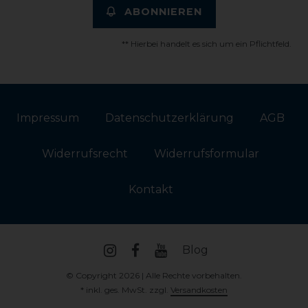
ABONNIEREN
** Hierbei handelt es sich um ein Pflichtfeld.
Impressum
Daten­schutz­erklärung
AGB
Widerrufs­recht
Widerrufs­formular
Kontakt
Blog
© Copyright 2026 | Alle Rechte vorbehalten.
* inkl. ges. MwSt. zzgl.
Versandkosten