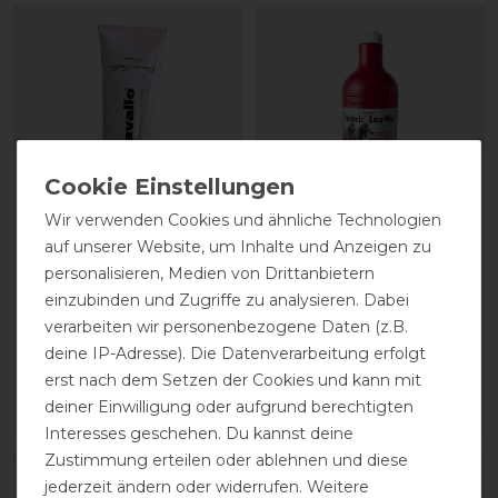
Wir verwenden Cookies und ähnliche Technologien
auf unserer Website, um Inhalte und Anzeigen zu
CAVALLO Care Creme
Stassek Equifix Faulpelz
personalisieren, Medien von Drittanbietern
Schuhcreme 75 ml
Lederpflege easy-care
einzubinden und Zugriffe zu analysieren. Dabei
verarbeiten wir personenbezogene Daten (z.B.
9,90 € *
17,90 € *
deine IP-Adresse). Die Datenverarbeitung erfolgt
erst nach dem Setzen der Cookies und kann mit
0.075
Liter
| 132,00 € / Liter
0.75
Liter
| 23,87 € / Liter
deiner Einwilligung oder aufgrund berechtigten
ARTIKEL MERKEN
ARTIKEL MERKEN
Interesses geschehen. Du kannst deine
Zustimmung erteilen oder ablehnen und diese
jederzeit ändern oder widerrufen. Weitere