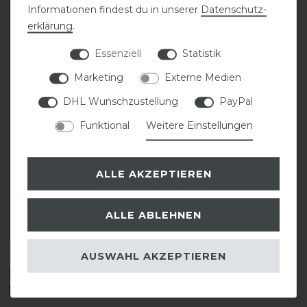
Informationen findest du in unserer
Daten­schutz­
erklärung
.
Essenziell
Statistik
Marketing
Externe Medien
DHL Wunschzustellung
PayPal
Funktional
Weitere Einstellungen
CAVALLO Care Creme
CAVALLO Care Creme
Schuhcreme 75 ml
Schuhcreme 75 ml
ALLE AKZEPTIEREN
9,90 € *
9,90 € *
0.075
Liter
| 132,00 € / Liter
0.075
Liter
| 132,00 € / Liter
ALLE ABLEHNEN
ARTIKEL MERKEN
ARTIKEL MERKEN
AUSWAHL AKZEPTIEREN
Diese Produkte könnten dich auch
interessieren