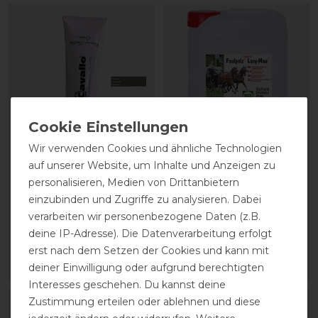
Wir verwenden Cookies und ähnliche Technologien
auf unserer Website, um Inhalte und Anzeigen zu
CAVALLO Care Creme
Stassek Equifix Faulpelz
personalisieren, Medien von Drittanbietern
Schuhcreme 75 ml
Lederpflege easy-care
einzubinden und Zugriffe zu analysieren. Dabei
verarbeiten wir personenbezogene Daten (z.B.
9,90 € *
43,80 € *
deine IP-Adresse). Die Datenverarbeitung erfolgt
0.075
Liter
| 132,00 € / Liter
2
Liter
| 21,90 € / Liter
erst nach dem Setzen der Cookies und kann mit
deiner Einwilligung oder aufgrund berechtigten
ARTIKEL MERKEN
ARTIKEL MERKEN
Interesses geschehen. Du kannst deine
Zustimmung erteilen oder ablehnen und diese