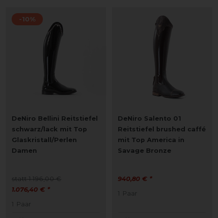
-10%
DeNiro Bellini Reitstiefel
DeNiro Salento 01
schwarz/lack mit Top
Reitstiefel brushed caffé
Glaskristall/Perlen
mit Top America in
Damen
Savage Bronze
statt 1.196,00 €
940,80 € *
1.076,40 € *
1
Paar
1
Paar