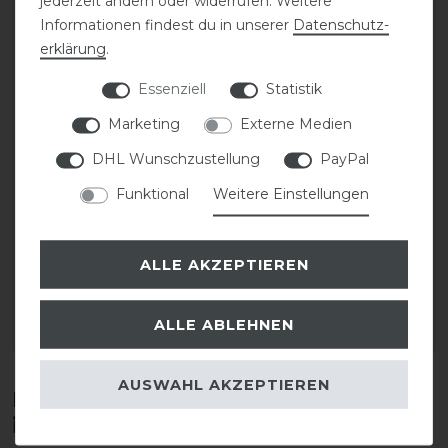
jederzeit ändern oder widerrufen. Weitere
Informationen findest du in unserer
Daten­schutz­
erklärung
.
Essenziell
Statistik
Marketing
Externe Medien
DHL Wunschzustellung
PayPal
Stassek Equifix Faulpelz
CAVALLO Care Creme
Funktional
Weitere Einstellungen
Lederpflege easy-care
Schuhcreme 75 ml
ALLE AKZEPTIEREN
17,90 € *
9,90 € *
0.75
Liter
| 23,87 € / Liter
0.075
Liter
| 132,00 € / Liter
ALLE ABLEHNEN
ARTIKEL MERKEN
ARTIKEL MERKEN
AUSWAHL AKZEPTIEREN
Diese Produkte könnten dich auch
interessieren