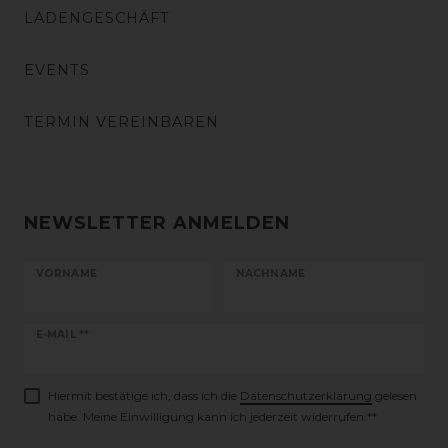
LADENGESCHÄFT
EVENTS
TERMIN VEREINBAREN
NEWSLETTER ANMELDEN
VORNAME
NACHNAME
Newsletter
E-MAIL **
Honig
Hiermit bestätige ich, dass ich die
Daten­schutz­erklärung
gelesen
habe. Meine Einwilligung kann ich jederzeit widerrufen.**