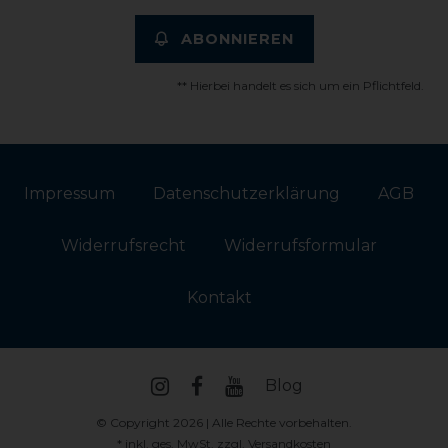
ABONNIEREN
** Hierbei handelt es sich um ein Pflichtfeld.
Impressum
Daten­schutz­erklärung
AGB
Widerrufs­recht
Widerrufs­formular
Kontakt
Blog
© Copyright 2026 | Alle Rechte vorbehalten.
* inkl. ges. MwSt. zzgl.
Versandkosten