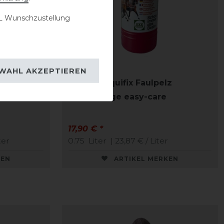
 Wunschzustellung
WAHL AKZEPTIEREN
Stassek Equifix Faulpelz
Lederpflege easy-care
17,90 € *
ter
0.75
Liter
| 23,87 € / Liter
KEN
ARTIKEL MERKEN