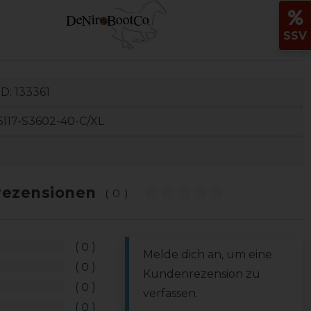
SSV
ID:
133361
117-S3602-40-C/XL
ezensionen
(0)
0
Melde dich an, um eine
0
Kundenrezension zu
0
verfassen.
0