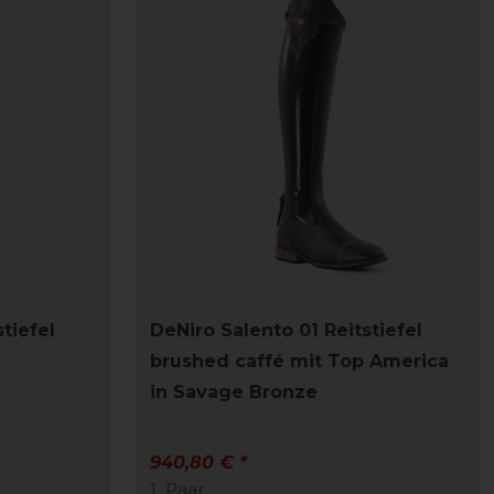
tiefel
DeNiro Salento 01 Reitstiefel
brushed caffé mit Top America
in Savage Bronze
940,80 € *
1
Paar