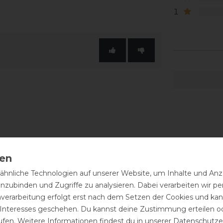
1
hnliche Technologien auf unserer Website, um Inhalte und Anze
inzubinden und Zugriffe zu analysieren. Dabei verarbeiten wir 
nverarbeitung erfolgt erst nach dem Setzen der Cookies und kann
 Interesses geschehen. Du kannst deine Zustimmung erteilen o
ufen. Weitere Informationen findest du in unserer
Daten­schutz­e