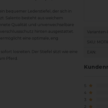
in bequemer Lederstiefel, der sich in
zt. Salento besteht aus weichem
ichnete Qualität und unverwechselbare
ißverschlussschutz hinten ausgestattet.
Varianten-
 ermöglicht eine optimale, eng
SKU:
MO116
ort losreiten. Der Stiefel sitzt wie eine
EAN:
um Pferd.
Kundenr
5
4
3
2