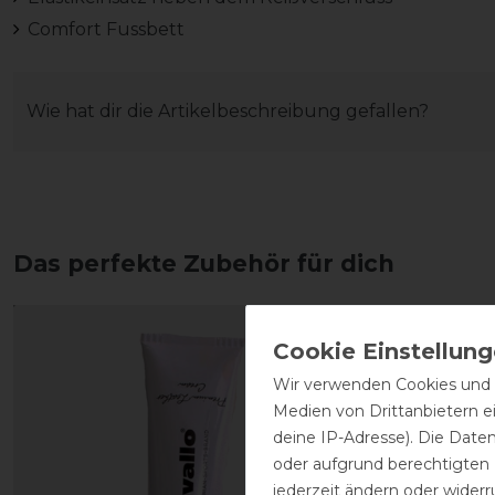
Comfort Fussbett
Wie hat dir die Artikelbeschreibung gefallen?
Das perfekte Zubehör für dich
Wir verwenden Cookies und ä
Medien von Drittanbietern e
deine IP-Adresse). Die Date
oder aufgrund berechtigten
jederzeit ändern oder widerr