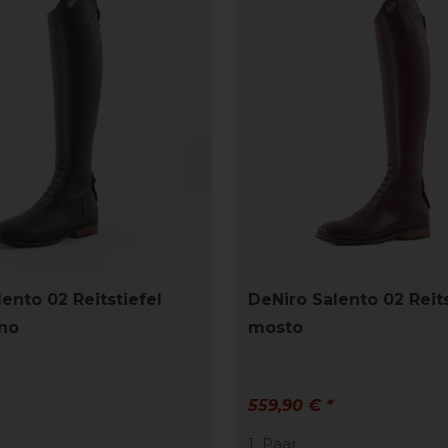
ento 02 Reitstiefel
DeNiro Salento 02 Reits
no
mosto
559,90 € *
1
Paar