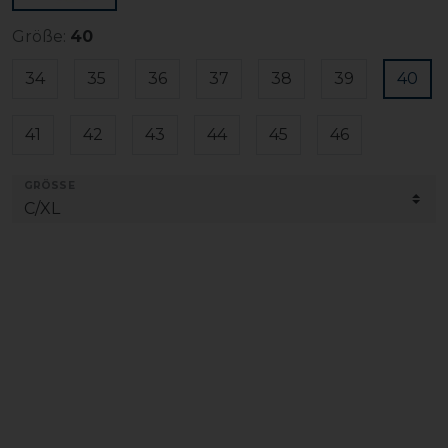
Größe:
40
34
35
36
37
38
39
40
41
42
43
44
45
46
GRÖSSE