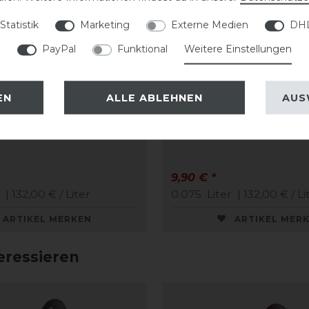
Statistik
Marketing
Externe Medien
DHL
PayPal
Funktional
Weitere Einstellungen
EN
ALLE ABLEHNEN
AUS
Care Creme
CAVALLO Care Creme
me 75 ml
Schuhcreme 75 ml
9,90 € *
| 132,00 € / Liter
0.075
Liter
| 132,00 € / Li
ARTIKEL MERKEN
ARTIKEL MER
eressieren