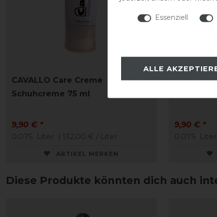
Essenziell
ALLE AKZEPTIER
CAVALLO Care Creme
CAVALLO 
Schuhcreme 75 ml
Schuhcre
9,90 € *
9,90 € *
0.075
Liter
| 132,00 € / Liter
0.075
Liter
ARTIKEL MERKEN
Diese Produkte könnten dich auch int