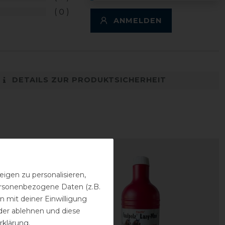
0
ANMELDEN
DETAILS ZUR PRODUKTSICHERHEIT
igen zu personalisieren,
personenbezogene Daten (z.B.
 mit deiner Einwilligung
der ablehnen und diese
rklärung
.