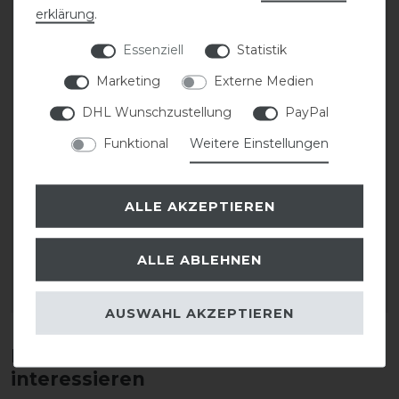
erklärung
.
Essenziell
Statistik
Marketing
Externe Medien
DHL Wunschzustellung
PayPal
Funktional
Weitere Einstellungen
CAVALLO Care Creme
CAVALLO Care Creme
Schuhcreme 75 ml
Schuhcreme 75 ml
ALLE AKZEPTIEREN
9,90 € *
9,90 € *
ALLE ABLEHNEN
0.075
Liter
| 132,00 € / Liter
0.075
Liter
| 132,00 € / Liter
ARTIKEL MERKEN
ARTIKEL MERKEN
AUSWAHL AKZEPTIEREN
Diese Produkte könnten dich auch
interessieren