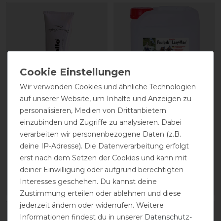
Wir verwenden Cookies und ähnliche Technologien
auf unserer Website, um Inhalte und Anzeigen zu
personalisieren, Medien von Drittanbietern
CAVALLO Care Creme
Stassek Equifix Faulpelz
einzubinden und Zugriffe zu analysieren. Dabei
Schuhcreme 75 ml
Lederpflege easy-care
verarbeiten wir personenbezogene Daten (z.B.
deine IP-Adresse). Die Datenverarbeitung erfolgt
9,90 € *
43,80 € *
erst nach dem Setzen der Cookies und kann mit
deiner Einwilligung oder aufgrund berechtigten
0.075
Liter
| 132,00 € / Liter
2
Liter
| 21,90 € / Liter
Interesses geschehen. Du kannst deine
ARTIKEL MERKEN
ARTIKEL MERKEN
Zustimmung erteilen oder ablehnen und diese
jederzeit ändern oder widerrufen. Weitere
Informationen findest du in unserer
Daten­schutz­