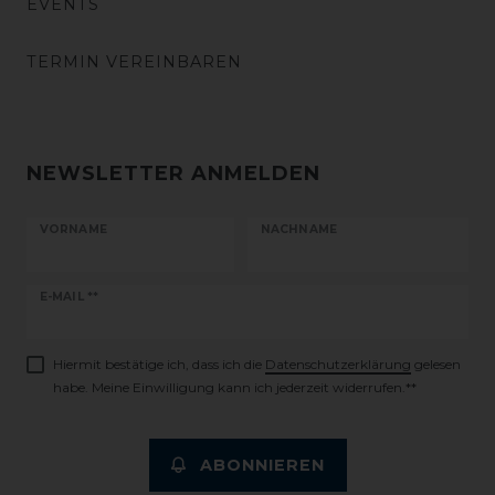
EVENTS
TERMIN VEREINBAREN
NEWSLETTER ANMELDEN
VORNAME
NACHNAME
Newsletter
E-MAIL **
Honig
Hiermit bestätige ich, dass ich die
Daten­schutz­erklärung
gelesen
habe. Meine Einwilligung kann ich jederzeit widerrufen.**
ABONNIEREN