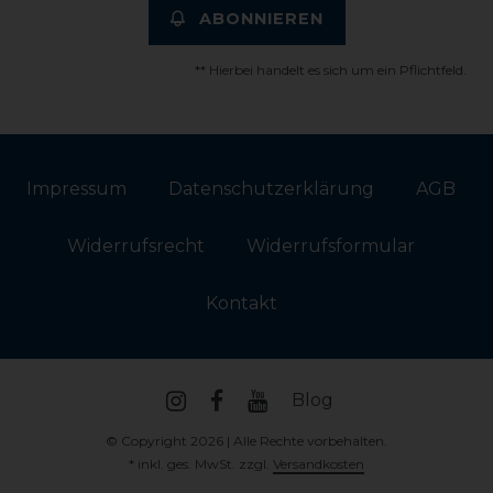
ABONNIEREN
** Hierbei handelt es sich um ein Pflichtfeld.
Impressum
Daten­schutz­erklärung
AGB
Widerrufs­recht
Widerrufs­formular
Kontakt
Blog
© Copyright 2026 | Alle Rechte vorbehalten.
* inkl. ges. MwSt. zzgl.
Versandkosten