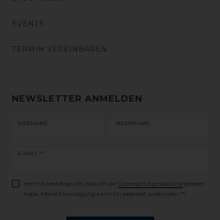
EVENTS
TERMIN VEREINBAREN
NEWSLETTER ANMELDEN
VORNAME
NACHNAME
Newsletter
E-MAIL **
Honig
Hiermit bestätige ich, dass ich die
Daten­schutz­erklärung
gelesen
habe. Meine Einwilligung kann ich jederzeit widerrufen.**