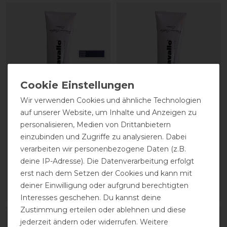
Wir verwenden Cookies und ähnliche Technologien
auf unserer Website, um Inhalte und Anzeigen zu
CAVALLO Care Creme
CAVALLO Care Creme
personalisieren, Medien von Drittanbietern
Schuhcreme 75 ml
Schuhcreme 75 ml
einzubinden und Zugriffe zu analysieren. Dabei
verarbeiten wir personenbezogene Daten (z.B.
9,90 € *
9,90 € *
deine IP-Adresse). Die Datenverarbeitung erfolgt
erst nach dem Setzen der Cookies und kann mit
0.075
Liter
| 132,00 € / Liter
0.075
Liter
| 132,00 € / Liter
deiner Einwilligung oder aufgrund berechtigten
ARTIKEL MERKEN
ARTIKEL MERKEN
Interesses geschehen. Du kannst deine
Zustimmung erteilen oder ablehnen und diese
jederzeit ändern oder widerrufen. Weitere