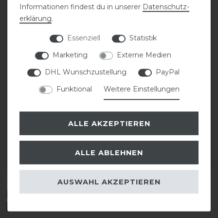
Informationen findest du in unserer
Daten­schutz­
erklärung
.
Essenziell
Statistik
Marketing
Externe Medien
DHL Wunschzustellung
PayPal
Funktional
Weitere Einstellungen
CAVALLO Care Creme
CAVALLO Care Creme
Schuhcreme 75 ml
Schuhcreme 75 ml
ALLE AKZEPTIEREN
9,90 € *
9,90 € *
0.075
Liter
| 132,00 € / Liter
0.075
Liter
| 132,00 € / Liter
ALLE ABLEHNEN
ARTIKEL MERKEN
ARTIKEL MERKEN
AUSWAHL AKZEPTIEREN
Diese Produkte könnten dich auch
interessieren