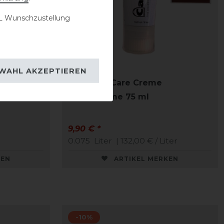
 Wunschzustellung
WAHL AKZEPTIEREN
z
CAVALLO Care Creme
Schuhcreme 75 ml
9,90 € *
0.075
Liter
| 132,00 € / Liter
KEN
ARTIKEL MERKEN
-10%