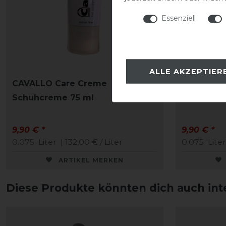
Essenziell
ALLE AKZEPTIER
CAVALLO Care Creme
CAVALLO 
Schuhcreme 75 ml
Schuhcre
9,90 € *
9,90 € *
0.075
Liter
| 132,00 € / Liter
0.075
Liter
ARTIKEL MERKEN
Diese Produkte könnten dich auch int