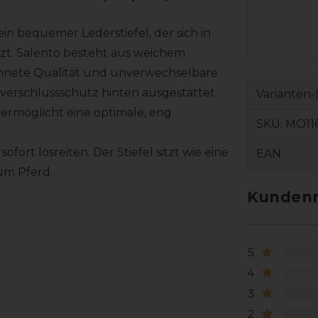
in bequemer Lederstiefel, der sich in
zt. Salento besteht aus weichem
ichnete Qualität und unverwechselbare
ißverschlussschutz hinten ausgestattet.
Varianten-
 ermöglicht eine optimale, eng
SKU:
MO11
ort losreiten. Der Stiefel sitzt wie eine
EAN:
um Pferd.
Kundenr
5
4
3
2