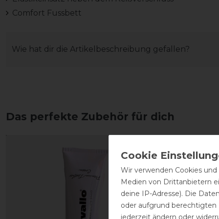
Comfort Fussbett
Wie hat dir die Artikelbeschreibung gefallen?
Das perfekte Zubehör für dich
Wir verwenden Cookies und ä
Medien von Drittanbietern e
deine IP-Adresse). Die Date
oder aufgrund berechtigten
jederzeit ändern oder widerr