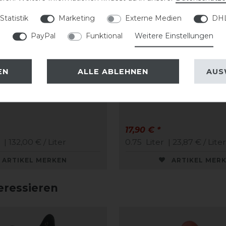
Statistik
Marketing
Externe Medien
DHL
PayPal
Funktional
Weitere Einstellungen
EN
ALLE ABLEHNEN
AUS
Care Creme
Stassek Equifix Faulpel
me 75 ml
Lederpflege easy-care
17,90 € *
| 132,00 € / Liter
0.75
Liter
| 23,87 € / Liter
ARTIKEL MERKEN
ARTIKEL MER
eressieren