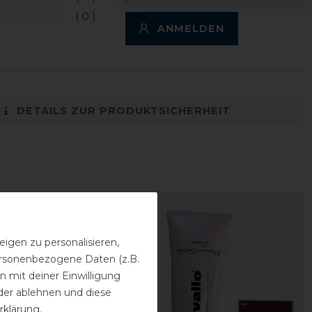
0
ANMELDEN
DETAILS ZUR PRODUKTSICHERHEIT
igen zu personalisieren,
personenbezogene Daten (z.B.
 mit deiner Einwilligung
der ablehnen und diese
rklärung
.