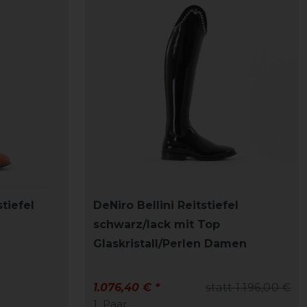
tiefel
DeNiro Bellini Reitstiefel
schwarz/lack mit Top
Glaskristall/Perlen Damen
1.076,40 € *
statt 1.196,00 €
1
Paar