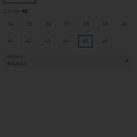
Größe:
45
34
35
36
37
38
39
40
41
42
43
44
45
46
GRÖSSE