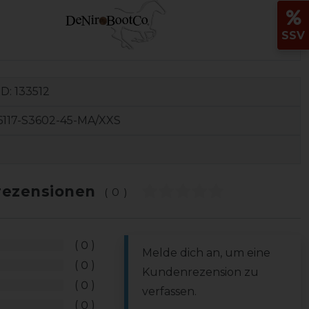
SSV
ID:
133512
6117-S3602-45-MA/XXS
ezensionen
(0)
0
Melde dich an, um eine
0
Kundenrezension zu
0
verfassen.
0