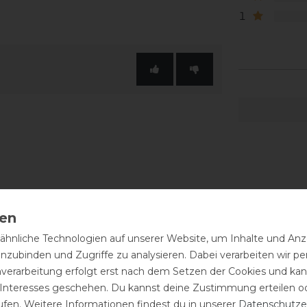
1
hnliche Technologien auf unserer Website, um Inhalte und Anze
inzubinden und Zugriffe zu analysieren. Dabei verarbeiten wir 
nverarbeitung erfolgt erst nach dem Setzen der Cookies und kann
 Interesses geschehen. Du kannst deine Zustimmung erteilen o
ufen. Weitere Informationen findest du in unserer
Daten­schutz­e