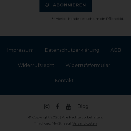
ABONNIEREN
** Hierbei handelt es sich um ein Pflichtfeld.
Impressum
Daten­schutz­erklärung
AGB
Widerrufs­recht
Widerrufs­formular
Kontakt
Blog
© Copyright 2026 | Alle Rechte vorbehalten.
* inkl. ges. MwSt. zzgl.
Versandkosten