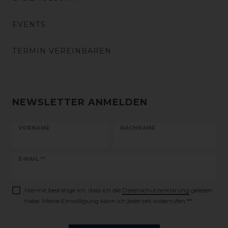
EVENTS
TERMIN VEREINBAREN
NEWSLETTER ANMELDEN
VORNAME
NACHNAME
Newsletter
E-MAIL **
Honig
Hiermit bestätige ich, dass ich die
Daten­schutz­erklärung
gelesen
habe. Meine Einwilligung kann ich jederzeit widerrufen.**