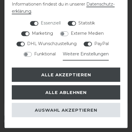
Informationen findest du in unserer
Daten­schutz­
erklärung
.
Essenziell
Statistik
Marketing
Externe Medien
DHL Wunschzustellung
PayPal
Funktional
Weitere Einstellungen
CAVALLO Care Creme
CAVALLO Care Creme
Schuhcreme 75 ml
Schuhcreme 75 ml
ALLE AKZEPTIEREN
9,90 € *
9,90 € *
0.075
Liter
| 132,00 € / Liter
0.075
Liter
| 132,00 € / Liter
ALLE ABLEHNEN
ARTIKEL MERKEN
ARTIKEL MERKEN
AUSWAHL AKZEPTIEREN
Diese Produkte könnten dich auch
interessieren