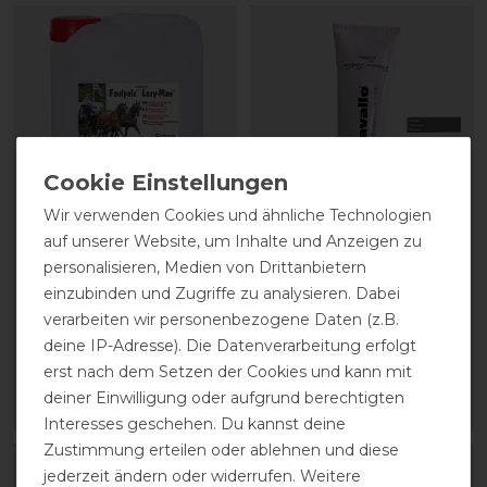
Wir verwenden Cookies und ähnliche Technologien
auf unserer Website, um Inhalte und Anzeigen zu
Stassek Equifix Faulpelz
CAVALLO Care Creme
personalisieren, Medien von Drittanbietern
Lederpflege easy-care
Schuhcreme 75 ml
einzubinden und Zugriffe zu analysieren. Dabei
verarbeiten wir personenbezogene Daten (z.B.
43,80 € *
9,90 € *
deine IP-Adresse). Die Datenverarbeitung erfolgt
erst nach dem Setzen der Cookies und kann mit
2
Liter
| 21,90 € / Liter
0.075
Liter
| 132,00 € / Liter
deiner Einwilligung oder aufgrund berechtigten
ARTIKEL MERKEN
ARTIKEL MERKEN
Interesses geschehen. Du kannst deine
Zustimmung erteilen oder ablehnen und diese
jederzeit ändern oder widerrufen. Weitere